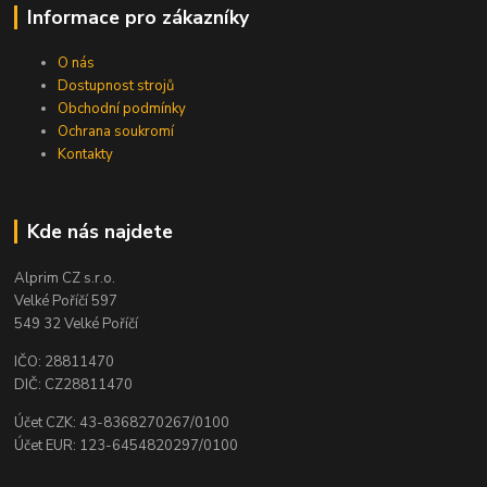
Informace pro zákazníky
O nás
Dostupnost strojů
Obchodní podmínky
Ochrana soukromí
Kontakty
Kde nás najdete
Alprim CZ s.r.o.
Velké Poříčí 597
549 32 Velké Poříčí
IČO: 28811470
DIČ: CZ28811470
Účet CZK: 43-8368270267/0100
Účet EUR: 123-6454820297/0100