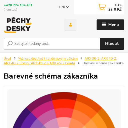
0
ks
+420 724 134 431
CZK
za
0 Kč
(nonstop)
Menu
Hledat
Úvod
Možnosti doplňků k tandemovým válcům
ARX 36-2, ARX 40-2,
ARX 40-2 Combi, ARX 45-2 a ARX 45-2 Combi
Barevné schéma zákazníka
Barevné schéma zákazníka