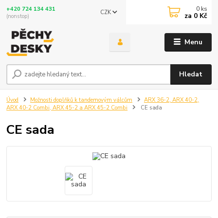
0
ks
+420 724 134 431
CZK
za
0 Kč
(nonstop)
Menu
Hledat
Úvod
Možnosti doplňků k tandemovým válcům
ARX 36-2, ARX 40-2,
ARX 40-2 Combi, ARX 45-2 a ARX 45-2 Combi
CE sada
CE sada