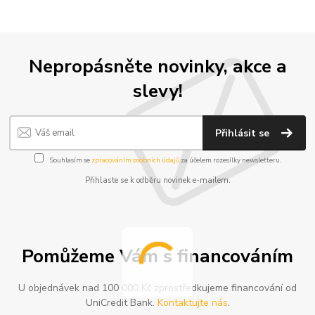
Nepropásněte novinky, akce a
slevy!
Přihlásit se
Souhlasím se
zpracováním osobních údajů
za účelem rozesílky newsletteru.
Přihlaste se k odběru novinek e-mailem.
Pomůžeme Vám s financováním
U objednávek nad 100 000 Kč zprostředkujeme financování od
UniCredit Bank.
Kontaktujte nás
.