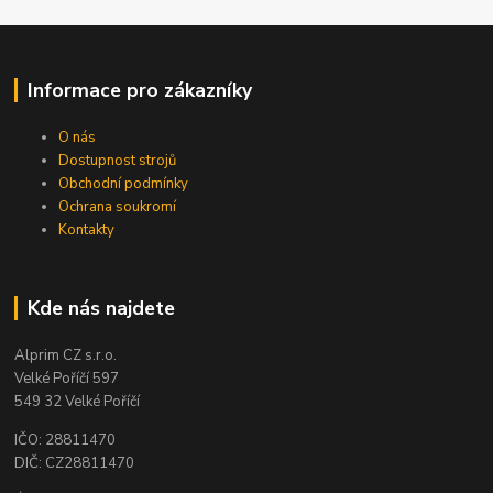
Informace pro zákazníky
O nás
Dostupnost strojů
Obchodní podmínky
Ochrana soukromí
Kontakty
Kde nás najdete
Alprim CZ s.r.o.
Velké Poříčí 597
549 32 Velké Poříčí
IČO: 28811470
DIČ: CZ28811470