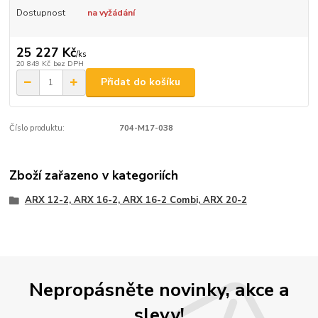
Dostupnost
na vyžádání
25 227 Kč
/
ks
20 849 Kč
bez DPH
Přidat do košíku
Číslo produktu:
704-M17-038
Zboží zařazeno v kategoriích
ARX 12-2, ARX 16-2, ARX 16-2 Combi, ARX 20-2
Nepropásněte novinky, akce a
slevy!