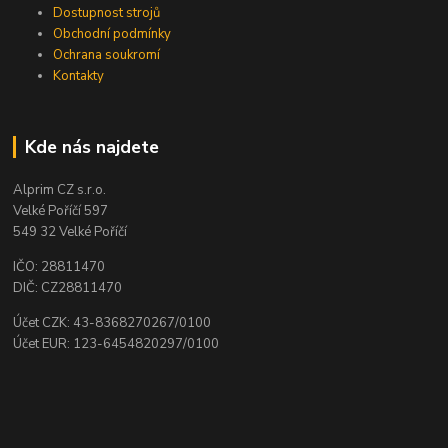
Dostupnost strojů
Obchodní podmínky
Ochrana soukromí
Kontakty
Kde nás najdete
Alprim CZ s.r.o.
Velké Poříčí 597
549 32 Velké Poříčí
IČO: 28811470
DIČ: CZ28811470
Účet CZK: 43-8368270267/0100
Účet EUR: 123-6454820297/0100