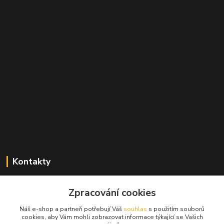
Kontakty
Zdeněk Mencl
Zpracování cookies
+420 724 134 431
(nonstop)
Náš e-shop a partneři potřebují Váš
souhlas
s použitím souborů
cookies, aby Vám mohli zobrazovat informace týkající se Vašich
prodej@alprim.cz