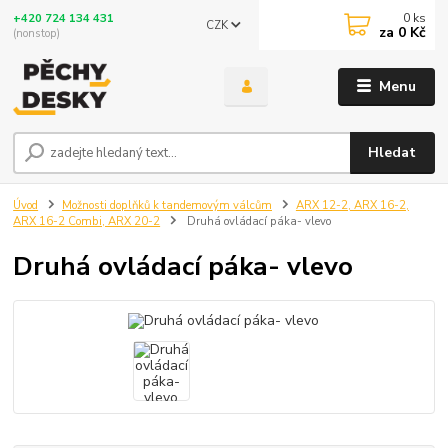
0
ks
+420 724 134 431
CZK
za
0 Kč
(nonstop)
Menu
Hledat
Úvod
Možnosti doplňků k tandemovým válcům
ARX 12-2, ARX 16-2,
ARX 16-2 Combi, ARX 20-2
Druhá ovládací páka- vlevo
Druhá ovládací páka- vlevo