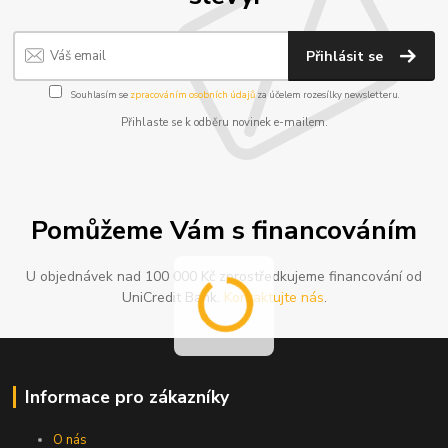
Přihlásit se
Souhlasím se
zpracováním osobních údajů
za účelem rozesílky newsletteru.
Přihlaste se k odběru novinek e-mailem.
Pomůžeme Vám s financováním
U objednávek nad 100 000 Kč zprostředkujeme financování od
UniCredit Bank.
Kontaktujte nás
.
Informace pro zákazníky
O nás