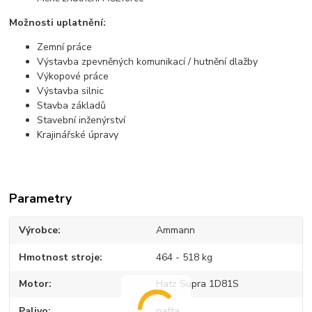
Možnosti uplatnění:
Zemní práce
Výstavba zpevněných komunikací / hutnění dlažby
Výkopové práce
Výstavba silnic
Stavba základů
Stavební inženýrství
Krajinářské úpravy
Parametry
Výrobce
Ammann
Hmotnost stroje
464 - 518 kg
Motor
Hatz Supra 1D81S
Palivo
nafta