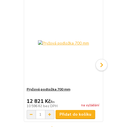
Pryžová podložka 700 mm
Pryžová pod
12 821 Kč
13 885 
/
ks
na vyžádání
10 596 Kč
bez DPH
11 475 Kč
be
Přidat do košíku