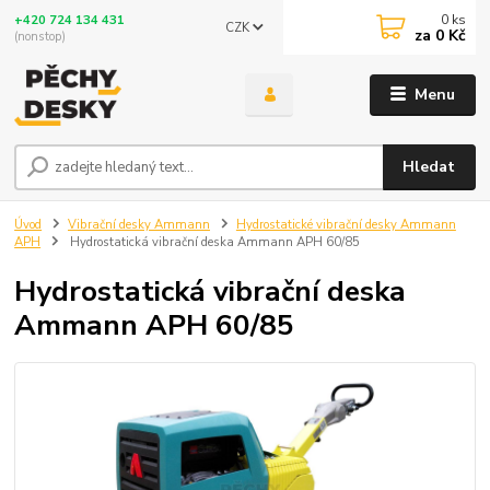
0
ks
+420 724 134 431
CZK
za
0 Kč
(nonstop)
Menu
Hledat
Úvod
Vibrační desky Ammann
Hydrostatické vibrační desky Ammann
APH
Hydrostatická vibrační deska Ammann APH 60/85
Hydrostatická vibrační deska
Ammann APH 60/85