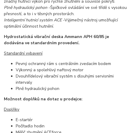
značný hutnicí výkon pro rychlé zhutnění a souvislé pokrytí.
Plně hydraulický pohon
-
Špičkové ovládání ve své třídě s vysokou
přesností, a to i v těsných prostorách.
Inteligentní hutnicí systém ACE
-
Výjimečný nástroj umožňující
optimální účinnost hutnění.
Hydrostatická vibrační deska Ammann APH 60/85 je
dodávána ve standardním provedení.
Standardní vybavení
Pevný ochranný rám s centrálním zvedacím bodem
Výkonný a spolehlivý naftový motor
Dvouhřídelový vibrační systém s dlouhými servisními
intervaly
Plně hydraulický pohon
Možnost doplňků na dotaz u prodejce:
Doplňky
E-startér
Počítadlo hodin
Měřič zhutnění ACEforce