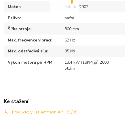
Motor
Kubota D902
Palivo
nafta
Šířka stroje
800 mm
Max. frekvence vibrací
52 Hz
Max. odstředivá síla
85 kN
Výkon motoru při RPM
13.4 kW (18KP) při 2600
ot./min
Ke stažení
Produktový list Ammann APH 85/95