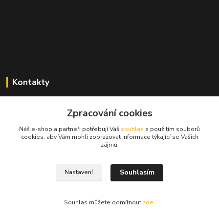
Kontakty
Zdeněk Mencl
+420 724 134 431
Zpracování cookies
(nonstop)
Náš e-shop a partneři potřebují Váš
souhlas
s použitím souborů
cookies, aby Vám mohli zobrazovat informace týkající se Vašich
prodej@alprim.cz
zájmů.
Souhlasím
Nastavení
Souhlas můžete odmítnout
zde
.
Vytvořeno na
Eshop-rychle.cz