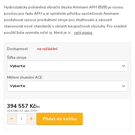
Hydrostaticky poháněná vibrační deska Ammann APH 85/95 je novou
posilou pro řadu APH a je splněním příslibu společnosti Ammann
poskytovat vysoce produktivní stroje pro zhutňování a zároveň
stanovovat nové standardy v oblasti bezpečnosti obsluhy. Pro snadné
použití byla vyvinuta ruční oj, která je iz...
celý popis
Dostupnost
na vyžádání
Šířka stroje
Měření zhutnění ACE
394 557 Kč
/
ks
326 080 Kč
bez DPH
Přidat do košíku