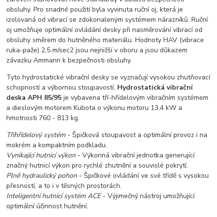
obsluhy. Pro snadné použití byla vyvinuta ruční oj, která je
izolovaná od vibrací se zdokonaleným systémem nárazníků. Ruční
oj umožňuje optimální ovládání desky při nasměrování vibrací od
obsluhy směrem do hutněného materiálu. Hodnoty HAV (vibrace
ruka-paže) 2,5 m/sec2 jsou nejnižší v oboru a jsou důkazem
závazku Ammann k bezpečnosti obsluhy.
Tyto hydrostatické vibrační desky se vyznačují vysokou zhutňovací
schopností a výbornou stoupavostí.
Hydrostatická vibrační
deska APH 85/95
je vybavena tří-hřídelovým vibračním systémem
a dieslovým motorem Kubota o výkonu motoru 13,4 kW a
hmotnosti 760 - 813 kg.
Tříhřídelový systém
- Špičková stoupavost a optimální provoz i na
mokrém a kompaktním podkladu.
Vynikající hutnicí výkon
- Výkonná vibrační jednotka generující
značný hutnicí výkon pro rychlé zhutnění a souvislé pokrytí.
Plně hydraulický pohon
- Špičkové ovládání ve své třídě s vysokou
přesností, a to i v těsných prostorách.
Inteligentní hutnicí systém ACE
- Výjimečný nástroj umožňující
optimální účinnost hutnění.