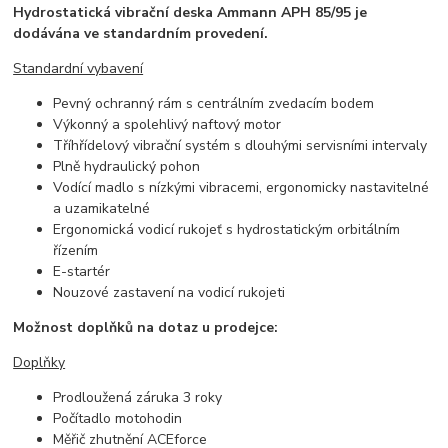
Hydrostatická vibrační deska Ammann APH 85/95 je
dodávána ve standardním provedení.
Standardní vybavení
Pevný ochranný rám s centrálním zvedacím bodem
Výkonný a spolehlivý naftový motor
Tříhřídelový vibrační systém s dlouhými servisními intervaly
Plně hydraulický pohon
Vodící madlo s nízkými vibracemi, ergonomicky nastavitelné
a uzamikatelné
Ergonomická vodicí rukojeť s hydrostatickým orbitálním
řízením
E-startér
Nouzové zastavení na vodicí rukojeti
Možnost doplňků na dotaz u prodejce:
Doplňky
Prodloužená záruka 3 roky
Počítadlo motohodin
Měřič zhutnění ACEforce