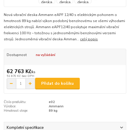
Nová vibrační deska Ammann eAPF 12/40 s elektrickým pohonem o
hmotnosti 89 kg nabízí výkon podobný benzínovému se všemi výhodami
elektrických strojů. Ammann eAPF12/40 poskytuje maximální vibrační
frekvenci 100 Hz – totožnou s jednosměrnými benzínovými verzemi
strojů. Jednosměrná vibrační deska Amman...
celý popis
Dostupnost
na vyžádání
62 763 Kč
/
ks
51 870 Kč
bez DPH
Přidat do košíku
Číslo produktu:
e02
Výrobce:
Ammann
Hmotnost stroje:
89 kg
Kompletní specifikace