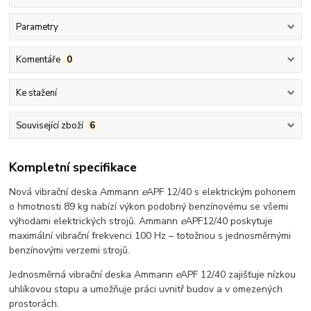
Parametry
Komentáře
0
Ke stažení
Související zboží
6
Kompletní specifikace
Nová vibrační deska Ammann
e
APF 12/40 s elektrickým pohonem
o hmotnosti 89 kg nabízí výkon podobný benzínovému se všemi
výhodami elektrických strojů. Ammann
e
APF12/40 poskytuje
maximální vibrační frekvenci 100 Hz – totožnou s jednosměrnými
benzínovými verzemi strojů.
Jednosměrná vibrační deska Ammann
e
APF 12/40 zajišťuje nízkou
uhlíkovou stopu a umožňuje práci uvnitř budov a v omezených
prostorách.