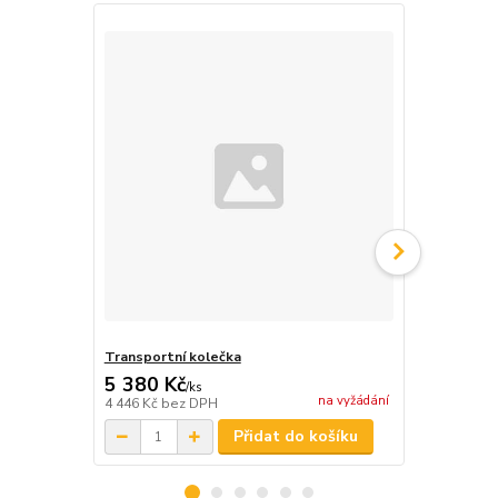
Transportní kolečka
Baterie
5 380 Kč
42 503 
/
ks
na vyžádání
4 446 Kč
bez DPH
35 126 Kč
be
Přidat do košíku