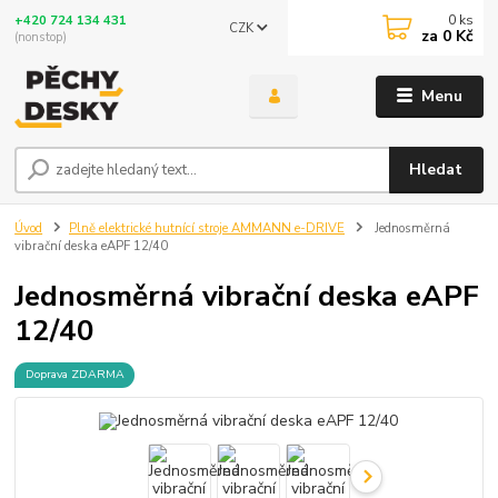
0
ks
+420 724 134 431
CZK
za
0 Kč
(nonstop)
Menu
Hledat
Úvod
Plně elektrické hutnící stroje AMMANN e-DRIVE
Jednosměrná
vibrační deska eAPF 12/40
Jednosměrná vibrační deska eAPF
12/40
Doprava ZDARMA