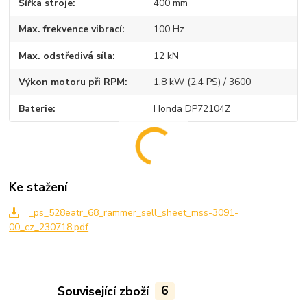
Šířka stroje
400 mm
Max. frekvence vibrací
100 Hz
Max. odstředivá síla
12 kN
Výkon motoru při RPM
1.8 kW (2.4 PS) / 3600
Baterie
Honda DP72104Z
Ke stažení
_ps_528eatr_68_rammer_sell_sheet_mss-3091-
00_cz_230718.pdf
Související zboží
6