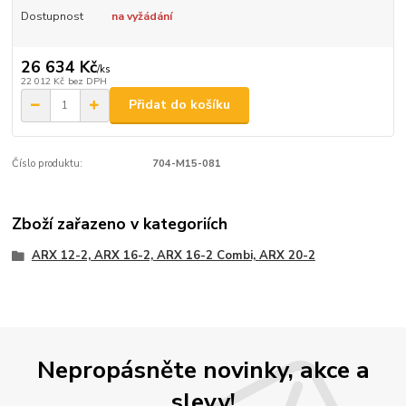
Dostupnost
na vyžádání
26 634 Kč
/
ks
22 012 Kč
bez DPH
Přidat do košíku
Číslo produktu:
704-M15-081
Zboží zařazeno v kategoriích
ARX 12-2, ARX 16-2, ARX 16-2 Combi, ARX 20-2
Nepropásněte novinky, akce a
slevy!