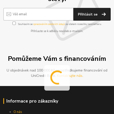
Přihlásit se
Souhlasím se
zpracováním osobních údajů
za účelem rozesílky newsletteru.
Přihlaste se k odběru novinek e-mailem.
Pomůžeme Vám s financováním
U objednávek nad 100 000 Kč zprostředkujeme financování od
UniCredit Bank.
Kontaktujte nás
.
Informace pro zákazníky
O nás