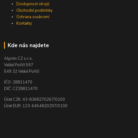
Dostupnost strojů
Obchodní podmínky
Ochrana soukromí
Kontakty
Kde nás najdete
Alprim CZ s.r.o.
Velké Poříčí 597
549 32 Velké Poříčí
IČO: 28811470
DIČ: CZ28811470
Účet CZK: 43-8368270267/0100
Účet EUR: 123-6454820297/0100