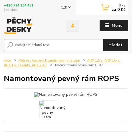
0
ks
+420 724 134 431
CZK
za
0 Kč
(nonstop)
Menu
Hledat
Úvod
Možnosti doplňků k tandemovým válcům
ARX 12-2, ARX 16-2,
ARX 16-2 Combi, ARX 20-2
Namontovaný pevný rám ROPS
Namontovaný pevný rám ROPS