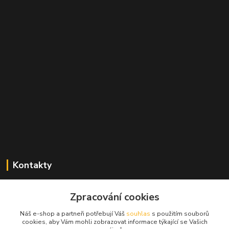
Kontakty
Zdeněk Mencl
Zpracování cookies
+420 724 134 431
(nonstop)
Náš e-shop a partneři potřebují Váš
souhlas
s použitím souborů
cookies, aby Vám mohli zobrazovat informace týkající se Vašich
prodej@alprim.cz