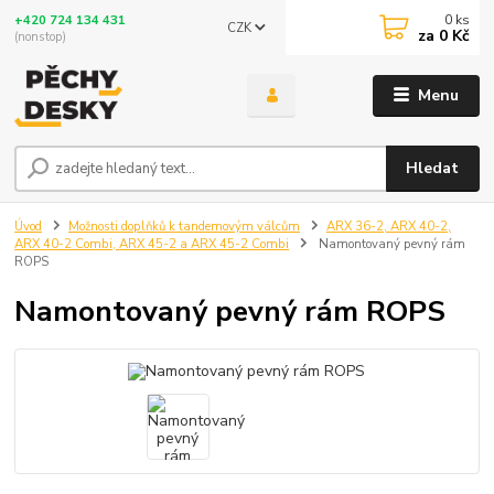
0
ks
+420 724 134 431
CZK
za
0 Kč
(nonstop)
Menu
Hledat
Úvod
Možnosti doplňků k tandemovým válcům
ARX 36-2, ARX 40-2,
ARX 40-2 Combi, ARX 45-2 a ARX 45-2 Combi
Namontovaný pevný rám
ROPS
Namontovaný pevný rám ROPS