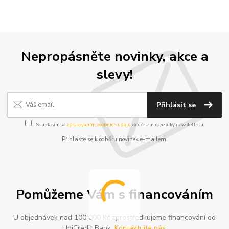
Nepropásněte novinky, akce a
slevy!
Přihlásit se
Souhlasím se
zpracováním osobních údajů
za účelem rozesílky newsletteru.
Přihlaste se k odběru novinek e-mailem.
Pomůžeme Vám s financováním
U objednávek nad 100 000 Kč zprostředkujeme financování od
UniCredit Bank.
Kontaktujte nás
.