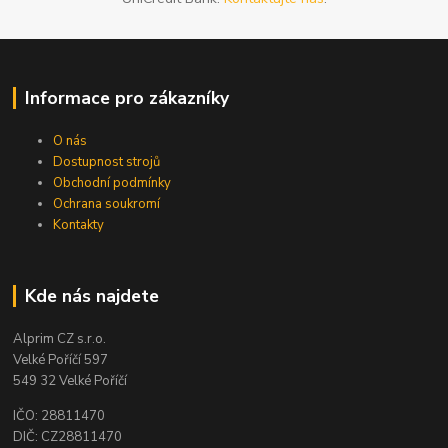
Informace pro zákazníky
O nás
Dostupnost strojů
Obchodní podmínky
Ochrana soukromí
Kontakty
Kde nás najdete
Alprim CZ s.r.o.
Velké Poříčí 597
549 32 Velké Poříčí
IČO: 28811470
DIČ: CZ28811470