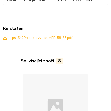
Výkon motoru při RPM
6,8 kW při 2900 ot./min
Ke stažení
_ps_542Produktovy-list-APR-58-75.pdf
Související zboží
8