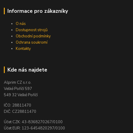
Informace pro zákazníky
O nás
Dostupnost strojů
Obchodní podmínky
Ochrana soukromí
Kontakty
Kde nás najdete
Alprim CZ s.r.o.
Velké Poříčí 597
549 32 Velké Poříčí
IČO: 28811470
DIČ: CZ28811470
Účet CZK: 43-8368270267/0100
Účet EUR: 123-6454820297/0100