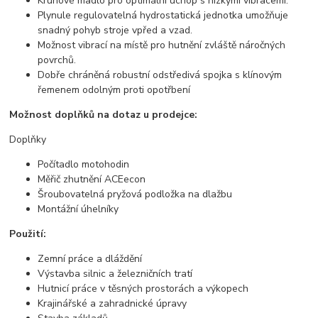
Kruhové madlo pro optimální úchop s nízkými vibracemi.
Plynule regulovatelná hydrostatická jednotka umožňuje
snadný pohyb stroje vpřed a vzad.
Možnost vibrací na místě pro hutnění zvláště náročných
povrchů.
Dobře chráněná robustní odstředivá spojka s klínovým
řemenem odolným proti opotřbení
Možnost doplňků na dotaz u prodejce:
Doplňky
Počítadlo motohodin
Měřič zhutnění ACEecon
Šroubovatelná pryžová podložka na dlažbu
Montážní úhelníky
Použití:
Zemní práce a dláždění
Výstavba silnic a železničních tratí
Hutnicí práce v těsných prostorách a výkopech
Krajinářské a zahradnické úpravy