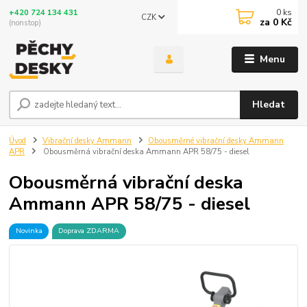
0
ks
+420 724 134 431
CZK
za
0 Kč
(nonstop)
Menu
Hledat
Úvod
Vibrační desky Ammann
Obousměrné vibrační desky Ammann
APR
Obousměrná vibrační deska Ammann APR 58/75 - diesel
Obousměrná vibrační deska
Ammann APR 58/75 - diesel
Novinka
Doprava ZDARMA