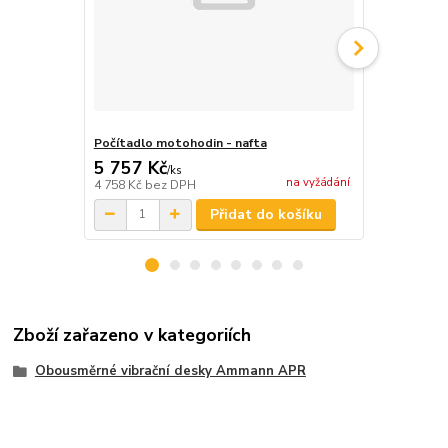
Počítadlo motohodin - nafta
PVC podlož
5 757 Kč
17 051 
/
ks
na vyžádání
4 758 Kč
bez DPH
14 092 Kč
be
Přidat do košíku
Zboží zařazeno v kategoriích
Obousměrné vibrační desky Ammann APR