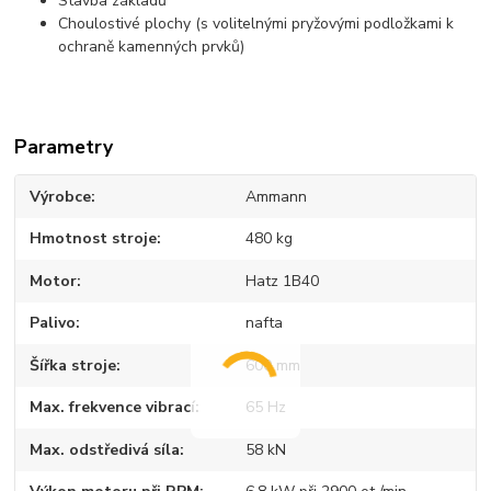
Stavba základů
Choulostivé plochy (s volitelnými pryžovými podložkami k
ochraně kamenných prvků)
Parametry
Výrobce
Ammann
Hmotnost stroje
480 kg
Motor
Hatz 1B40
Palivo
nafta
Šířka stroje
600 mm
Max. frekvence vibrací
65 Hz
Max. odstředivá síla
58 kN