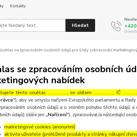
ky
Kontakty
Nevíte
Hledat
+420
(nonst
ouhlas se zpracováním osobních údajů pro účely zobrazování marketingov
las se zpracováním osobních úd
etingových nabídek
lujete tímto souhlas ……………..., se sídlem ………………, IČ ……………
rávce“
), aby ve smyslu nařízení Evropského parlamentu a Rady 
zpracováním osobních údajů a o volném pohybu těchto údajů a 
bních údajů) (dále jen
„Nařízení“
), zpracovával/a následující osob
marketingové cookies (anonymní)
aktivita uživatele (prohlížené produkty a stránky, nákupní chov