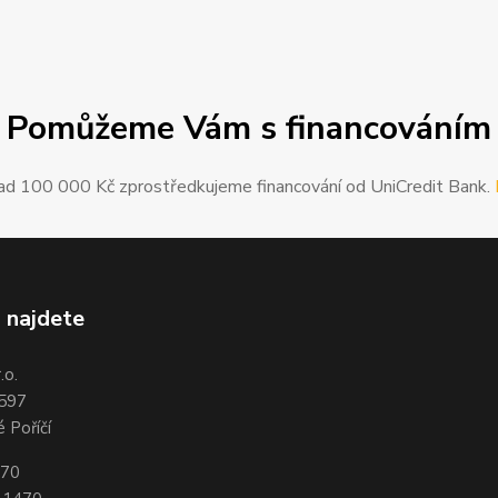
Pomůžeme Vám s financováním
ad 100 000 Kč zprostředkujeme financování od UniCredit Bank.
 najdete
.o.
 597
 Poříčí
470