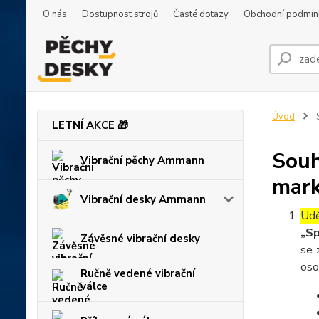
O nás
Dostupnost strojů
Časté dotazy
Obchodní podmín
Úvod
S
LETNÍ AKCE 🎁
Souh
Vibrační pěchy Ammann
mark
Vibrační desky Ammann
Udě
„Sp
Závěsné vibrační desky
se 
oso
Ručně vedené vibrační
válce