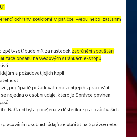
EU)
ferencí ochrany soukromí v patičce webu nebo zasláním
to zpětvzetí bude mít za následek
zabránění spouštění
nalizace obsahu na webových stránkách e-shopu
vává
dajům a požadovat jejich kopii
sitelnost
vit, popřípadě požadovat omezení jejich zpracování
se nejedná o osobní údaje, které je Správce povinen
pisů
dle Nařízení byla porušena v důsledku zpracování vašich
e zpracováním osobních údajů se obrátit na Správce nebo