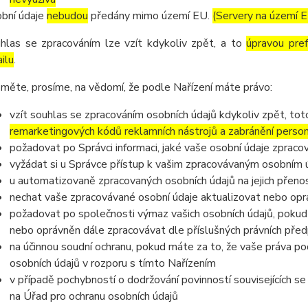
bní údaje
nebudou
předány mimo území EU.
(Servery na území 
hlas se zpracováním lze vzít kdykoliv zpět, a to
úpravou pre
ilu
.
měte, prosíme, na vědomí, že podle Nařízení máte právo:
vzít souhlas se zpracováním osobních údajů kdykoliv zpět, to
remarketingových kódů reklamních nástrojů a zabránění perso
požadovat po Správci informaci, jaké vaše osobní údaje zpraco
vyžádat si u Správce přístup k vašim zpracovávaným osobním ú
u automatizovaně zpracovaných osobních údajů na jejich přeno
nechat vaše zpracovávané osobní údaje aktualizovat nebo opra
požadovat po společnosti výmaz vašich osobních údajů, pokud 
nebo oprávněn dále zpracovávat dle příslušných právních před
na účinnou soudní ochranu, pokud máte za to, že vaše práva po
osobních údajů v rozporu s tímto Nařízením
v případě pochybností o dodržování povinností souvisejících s
na Úřad pro ochranu osobních údajů