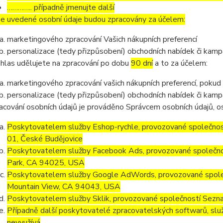
………….. případně jmenujte další
e uvedené osobní údaje budou zpracovány za účelem:
marketingového zpracování Vašich nákupních preferencí
personalizace (tedy přizpůsobení) obchodních nabídek či kamp
hlas udělujete na zpracování po dobu
90 dní
a to za účelem:
marketingového zpracování vašich nákupních preferencí, pokud
personalizace (tedy přizpůsobení) obchodních nabídek či kamp
acování osobních údajů je prováděno Správcem osobních údajů, os
Poskytovatelem služby Eshop-rychle, provozované společnost
01, České Budějovice
Poskytovatelem služby Facebook Ads, provozované společno
Park, CA 94025, USA
Poskytovatelem služby Google AdWords, provozované společ
Mountain View, CA 94043, USA
Poskytovatelem služby Sklik, provozované společností Sezna
Případně další poskytovatelé zpracovatelských softwarů, služ
nevyužívá