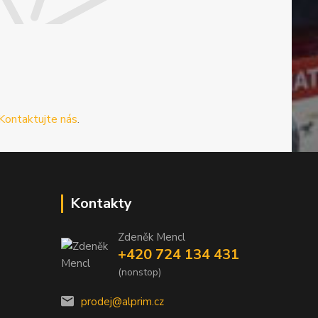
Kontaktujte nás
.
Kontakty
Zdeněk Mencl
+420 724 134 431
(nonstop)
prodej@alprim.cz