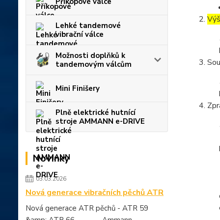
Příkopové válce
Výš
Lehké tandemové
vibrační válce
Možnosti doplňků k
Sou
tandemovým válcům
Mini Finišery
Zpr
Plně elektrické hutnící
stroje AMMANN e-DRIVE
Novinky
03.03.2026
Nová generace vibračních pěchů ATR
Nová generace ATR pěchů - ATR 59