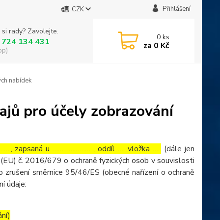
Přihlášení
CZK
 si rady? Zavolejte.
0
ks
 724 134 431
za
0 Kč
op)
ých nabídek
ajů pro účely zobrazování
…., zapsaná u ………………… , oddíl …, vložka …..
(dále jen
(EU) č. 2016/679 o ochraně fyzických osob v souvislosti
o zrušení směrnice 95/46/ES (obecné nařízení o ochraně
ní údaje:
ání)