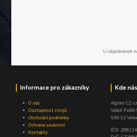
U objednávek n
Informace pro zákazníky
Kde nás
O nás
Alprim CZ s.r
Dostupnost strojů
Velké Poříčí
Obchodní podmínky
549 32 Velké
Ochrana soukromí
IČO: 28811
Kontakty