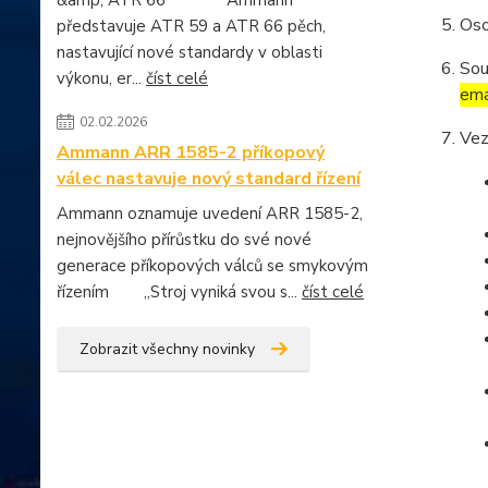
&amp; ATR 66 Ammann
Oso
představuje ATR 59 a ATR 66 pěch,
nastavující nové standardy v oblasti
Sou
výkonu, er...
číst celé
ema
02.02.2026
Vez
Ammann ARR 1585-2 příkopový
válec nastavuje nový standard řízení
Ammann oznamuje uvedení ARR 1585-2,
nejnovějšího přírůstku do své nové
generace příkopových válců se smykovým
řízením „Stroj vyniká svou s...
číst celé
Zobrazit všechny novinky