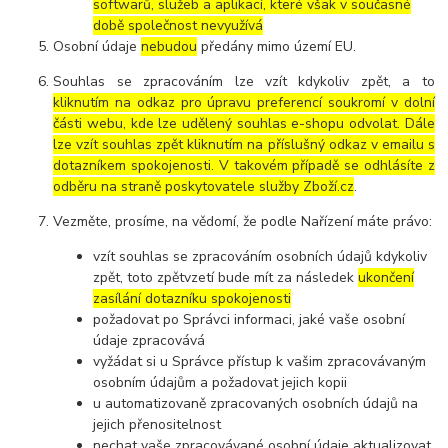
softwarů, služeb a aplikací, které však v současné
době společnost nevyužívá
Osobní údaje
nebudou
předány mimo území EU.
Souhlas se zpracováním lze vzít kdykoliv zpět, a to
kliknutím na odkaz pro úpravu preferencí soukromí v dolní
části webu, kde lze udělený souhlas e-shopu odvolat. Dále
lze vzít souhlas zpět kliknutím na příslušný odkaz v emailu s
dotazníkem spokojenosti. V takovém případě se odhlásíte z
odběru na straně poskytovatele služby Zboží.cz
.
Vezměte, prosíme, na vědomí, že podle Nařízení máte právo:
vzít souhlas se zpracováním osobních údajů kdykoliv
zpět, toto zpětvzetí bude mít za následek
ukončení
zasílání dotazníku spokojenosti
požadovat po Správci informaci, jaké vaše osobní
údaje zpracovává
vyžádat si u Správce přístup k vašim zpracovávaným
osobním údajům a požadovat jejich kopii
u automatizovaně zpracovaných osobních údajů na
jejich přenositelnost
nechat vaše zpracovávané osobní údaje aktualizovat