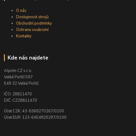
O nás
Dostupnost strojů
Obchodní podmínky
Ochrana soukromí
Kontakty
Kde nás najdete
Alprim CZ s.r.o.
Velké Poříčí 597
549 32 Velké Poříčí
IČO: 28811470
DIČ: CZ28811470
Účet CZK: 43-8368270267/0100
Účet EUR: 123-6454820297/0100