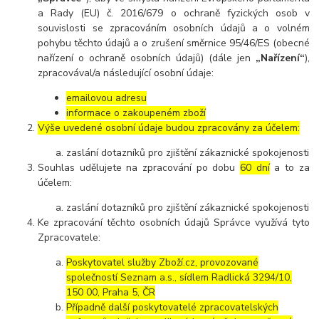
a Rady (EU) č. 2016/679 o ochraně fyzických osob v
souvislosti se zpracováním osobních údajů a o volném
pohybu těchto údajů a o zrušení směrnice 95/46/ES (obecné
nařízení o ochraně osobních údajů) (dále jen
„Nařízení“
),
zpracovával/a následující osobní údaje:
emailovou adresu
informace o zakoupeném zboží
Výše uvedené osobní údaje budou zpracovány za účelem:
zaslání dotazníků pro zjištění zákaznické spokojenosti
Souhlas udělujete na zpracování po dobu
60 dní
a to za
účelem:
zaslání dotazníků pro zjištění zákaznické spokojenosti
Ke zpracování těchto osobních údajů Správce využívá tyto
Zpracovatele:
Poskytovatel služby Zboží.cz, provozované
společností Seznam a.s., sídlem Radlická 3294/10,
150 00, Praha 5, ČR
Případně další poskytovatelé zpracovatelských