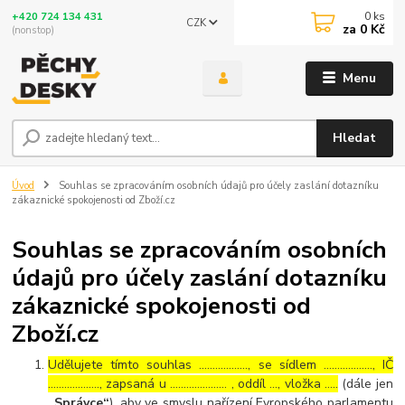
0
ks
+420 724 134 431
CZK
za
0 Kč
(nonstop)
Menu
Hledat
Úvod
Souhlas se zpracováním osobních údajů pro účely zaslání dotazníku
zákaznické spokojenosti od Zboží.cz
Souhlas se zpracováním osobních
údajů pro účely zaslání dotazníku
zákaznické spokojenosti od
Zboží.cz
Udělujete tímto souhlas ……………..., se sídlem ………………, IČ
………………., zapsaná u ………………… , oddíl …, vložka …..
(dále jen
„Správce“
), aby ve smyslu nařízení Evropského parlamentu