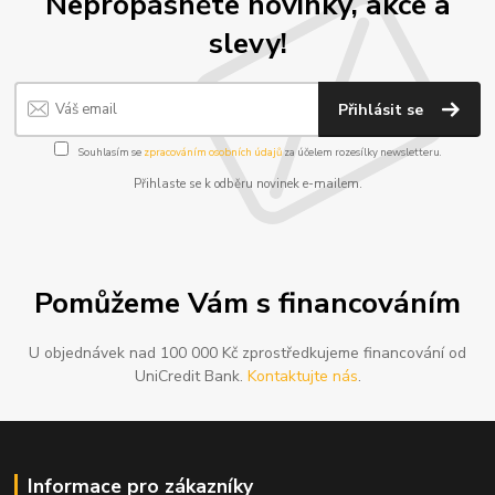
Nepropásněte novinky, akce a
slevy!
Přihlásit se
Souhlasím se
zpracováním osobních údajů
za účelem rozesílky newsletteru.
Přihlaste se k odběru novinek e-mailem.
Pomůžeme Vám s financováním
U objednávek nad 100 000 Kč zprostředkujeme financování od
UniCredit Bank.
Kontaktujte nás
.
Informace pro zákazníky