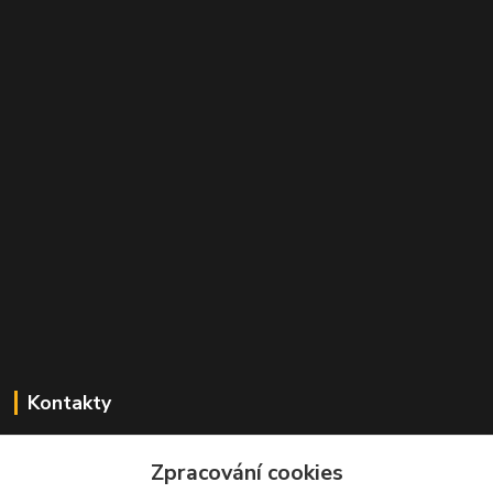
Kontakty
Zdeněk Mencl
+420 724 134 431
Zpracování cookies