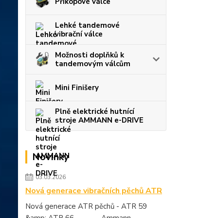
Příkopové válce
Lehké tandemové
vibrační válce
Možnosti doplňků k
tandemovým válcům
Mini Finišery
Plně elektrické hutnící
stroje AMMANN e-DRIVE
Novinky
03.03.2026
Nová generace vibračních pěchů ATR
Nová generace ATR pěchů - ATR 59