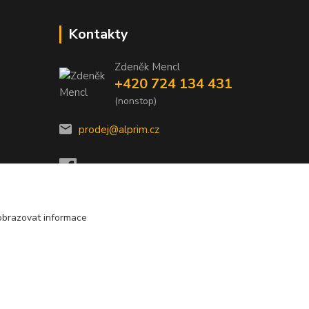
Kontakty
Zdeněk Mencl
+420 724 134 431
(nonstop)
prodej@alprim.cz
obrazovat informace