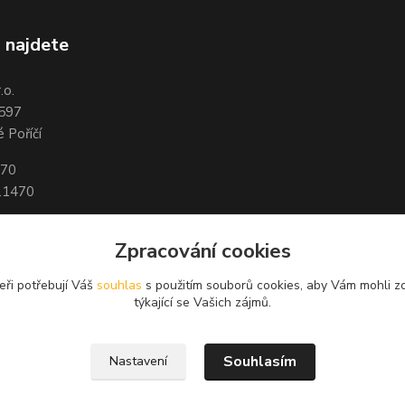
 najdete
.o.
 597
 Poříčí
470
11470
43-8368270267/0100
Zpracování cookies
123-6454820297/0100
eři potřebují Váš
souhlas
s použitím souborů cookies, aby Vám mohli z
týkající se Vašich zájmů.
Souhlasím
Nastavení