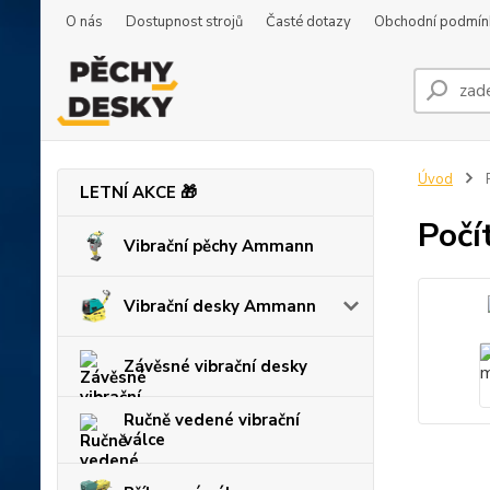
O nás
Dostupnost strojů
Časté dotazy
Obchodní podmín
Úvod
P
LETNÍ AKCE 🎁
Počí
Vibrační pěchy Ammann
Vibrační desky Ammann
Závěsné vibrační desky
Ručně vedené vibrační
válce