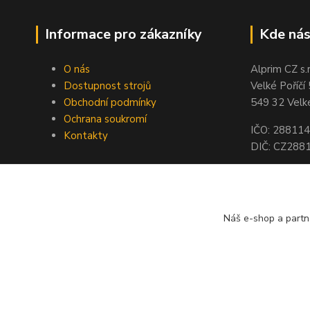
Informace pro zákazníky
Kde nás
O nás
Alprim CZ s.r
Dostupnost strojů
Velké Poříčí
Obchodní podmínky
549 32 Velké
Ochrana soukromí
IČO: 28811
Kontakty
DIČ: CZ288
Účet CZK: 
Účet EUR: 
Náš e-shop a partn