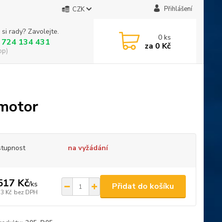
Přihlášení
CZK
 si rady? Zavolejte.
0
ks
 724 134 431
za
0 Kč
op)
 motor
tupnost
na vyžádání
517 Kč
/
ks
Přidat do košíku
33 Kč
bez DPH