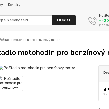
ky
Kontakty
Nevíte
Hledat
+420
(nonst
očítadlo motohodin pro benzínový motor
tadlo motohodin pro benzínový
Dos
4 
3 7