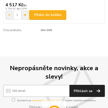
4 517 Kč
/
ks
3 733 Kč
bez DPH
Přidat do košíku
Číslo produktu:
304-D05
Nepropásněte novinky, akce a
slevy!
Přihlásit se
Souhlasím se
zpracováním osobních údajů
za účelem rozesílky newsletteru.
Přihlaste se k odběru novinek e-mailem.