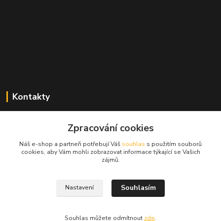
Kontakty
Zdeněk Mencl
+420 724 134 431
Zpracování cookies
(nonstop)
Náš e-shop a partneři potřebují Váš
souhlas
s použitím souborů
cookies, aby Vám mohli zobrazovat informace týkající se Vašich
prodej@alprim.cz
zájmů.
Souhlasím
Nastavení
Souhlas můžete odmítnout
zde
.