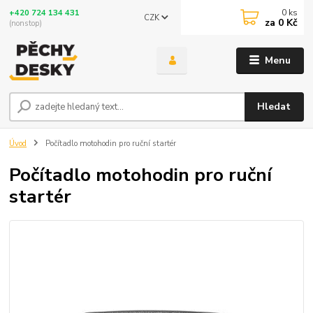
0
ks
+420 724 134 431
CZK
za
0 Kč
(nonstop)
Menu
Hledat
Úvod
Počítadlo motohodin pro ruční startér
Počítadlo motohodin pro ruční
startér