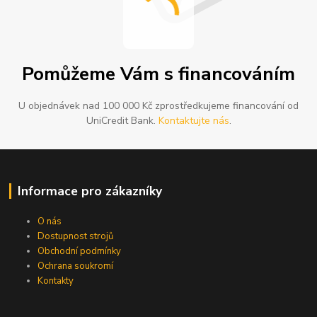
Pomůžeme Vám s financováním
U objednávek nad 100 000 Kč zprostředkujeme financování od
UniCredit Bank.
Kontaktujte nás
.
Informace pro zákazníky
O nás
Dostupnost strojů
Obchodní podmínky
Ochrana soukromí
Kontakty