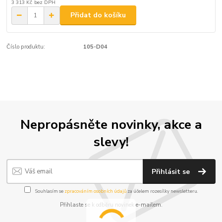
3 313 Kč
bez DPH
Přidat do košíku
Číslo produktu:
105-D04
Nepropásněte novinky, akce a
slevy!
Přihlásit se
Souhlasím se
zpracováním osobních údajů
za účelem rozesílky newsletteru.
Přihlaste se k odběru novinek e-mailem.