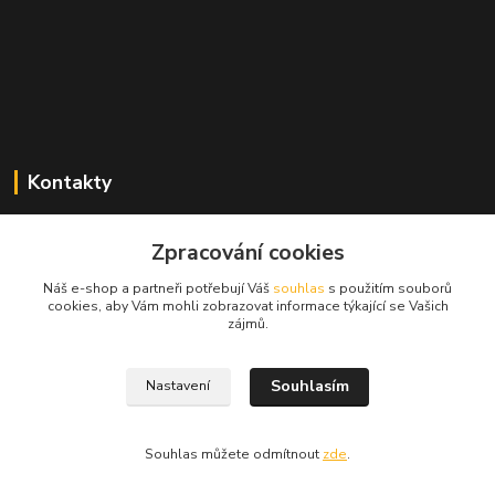
Kontakty
Zdeněk Mencl
+420 724 134 431
Zpracování cookies
(nonstop)
Náš e-shop a partneři potřebují Váš
souhlas
s použitím souborů
cookies, aby Vám mohli zobrazovat informace týkající se Vašich
prodej@alprim.cz
zájmů.
Souhlasím
Nastavení
Souhlas můžete odmítnout
zde
.
Vytvořeno na
Eshop-rychle.cz