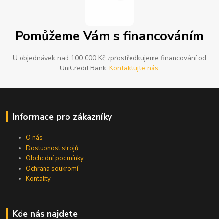
Pomůžeme Vám s financováním
U objednávek nad 100 000 Kč zprostředkujeme financování od
UniCredit Bank.
Kontaktujte nás
.
Informace pro zákazníky
O nás
Dostupnost strojů
Obchodní podmínky
Ochrana soukromí
Kontakty
Kde nás najdete