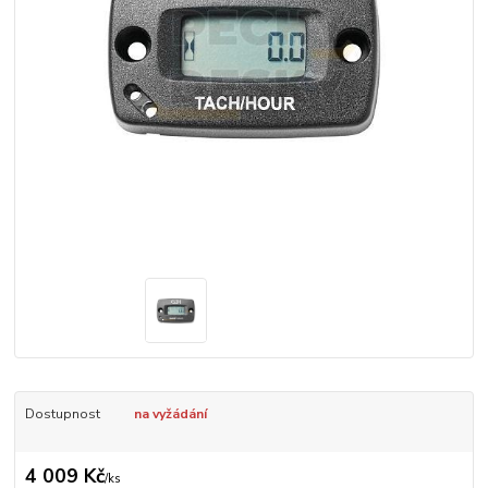
Dostupnost
na vyžádání
4 009 Kč
/
ks