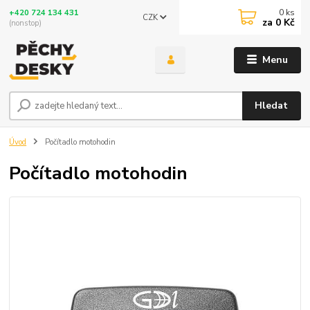
0
ks
+420 724 134 431
CZK
za
0 Kč
(nonstop)
Menu
Hledat
Úvod
Počítadlo motohodin
Počítadlo motohodin