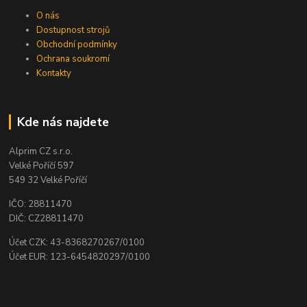
O nás
Dostupnost strojů
Obchodní podmínky
Ochrana soukromí
Kontakty
Kde nás najdete
Alprim CZ s.r.o.
Velké Poříčí 597
549 32 Velké Poříčí
IČO: 28811470
DIČ: CZ28811470
Účet CZK: 43-8368270267/0100
Účet EUR: 123-6454820297/0100