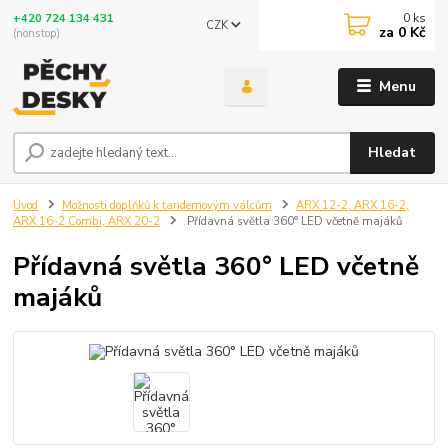
0
ks
+420 724 134 431
CZK
za
0 Kč
(nonstop)
Menu
Hledat
Úvod
Možnosti doplňků k tandemovým válcům
ARX 12-2, ARX 16-2,
ARX 16-2 Combi, ARX 20-2
Přídavná světla 360° LED včetně majáků
Přídavná světla 360° LED včetně
majáků