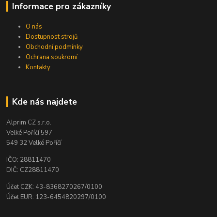
Informace pro zákazníky
O nás
Dostupnost strojů
Obchodní podmínky
Ochrana soukromí
Kontakty
Kde nás najdete
Alprim CZ s.r.o.
Velké Poříčí 597
549 32 Velké Poříčí
IČO: 28811470
DIČ: CZ28811470
Účet CZK: 43-8368270267/0100
Účet EUR: 123-6454820297/0100