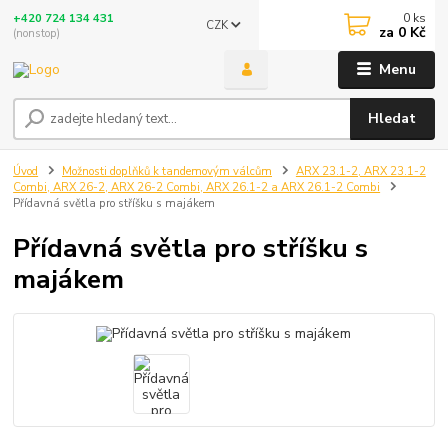
0
ks
+420 724 134 431
CZK
za
0 Kč
(nonstop)
Menu
Hledat
Úvod
Možnosti doplňků k tandemovým válcům
ARX 23.1-2, ARX 23.1-2
Combi, ARX 26-2, ARX 26-2 Combi, ARX 26.1-2 a ARX 26.1-2 Combi
Přídavná světla pro stříšku s majákem
Přídavná světla pro stříšku s
majákem