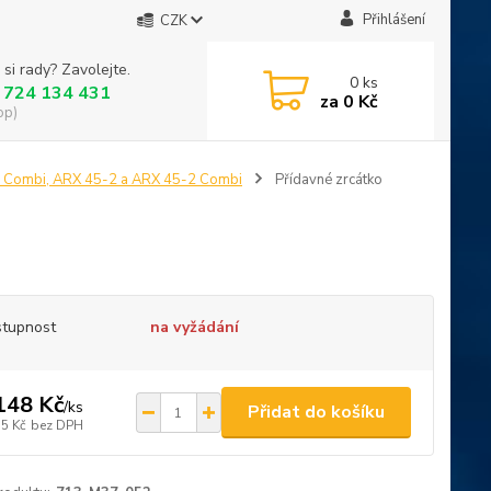
Přihlášení
CZK
 si rady? Zavolejte.
0
ks
 724 134 431
za
0 Kč
op)
 Combi, ARX 45-2 a ARX 45-2 Combi
Přídavné zrcátko
tupnost
na vyžádání
148 Kč
/
ks
Přidat do košíku
75 Kč
bez DPH