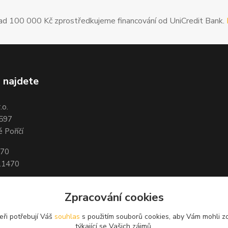
ad 100 000 Kč zprostředkujeme financování od UniCredit Bank.
 najdete
.o.
 597
 Poříčí
470
11470
43-8368270267/0100
Zpracování cookies
123-6454820297/0100
eři potřebují Váš
souhlas
s použitím souborů cookies, aby Vám mohli z
týkající se Vašich zájmů.