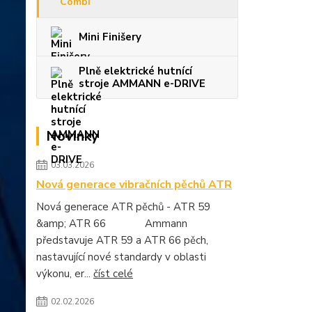
Combi
Mini Finišery
Plně elektrické hutnící
stroje AMMANN e-DRIVE
Novinky
03.03.2026
Nová generace vibračních pěchů ATR
Nová generace ATR pěchů - ATR 59
&amp; ATR 66 Ammann
představuje ATR 59 a ATR 66 pěch,
nastavující nové standardy v oblasti
výkonu, er...
číst celé
02.02.2026