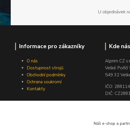
U objednávek n
Informace pro zákazníky
Kde nás
O nás
Alprim CZ s.r
Dostupnost strojů
Velké Poříčí
Obchodní podmínky
549 32 Velké
Ochrana soukromí
IČO: 28811
Kontakty
DIČ: CZ288
Účet CZK: 
Účet EUR: 
Náš e-shop a partn