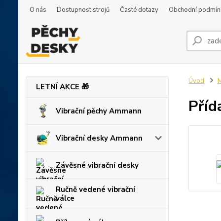
O nás
Dostupnost strojů
Časté dotazy
Obchodní podmín
Úvod
M
LETNÍ AKCE 🎁
Příd
Vibrační pěchy Ammann
Vibrační desky Ammann
Závěsné vibrační desky
Ručně vedené vibrační
válce