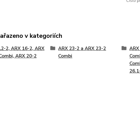
Číslo p
zařazeno v kategoriích
2-2, ARX 16-2, ARX
ARX 23-2 a ARX 23-2
ARX 
Combi, ARX 20-2
Combi
Comb
Comb
26.1