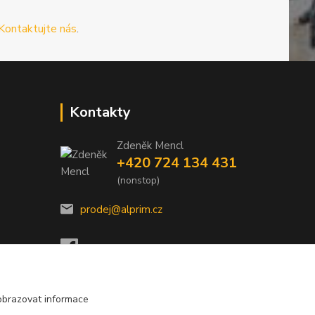
Kontaktujte nás
.
Kontakty
Zdeněk Mencl
+420 724 134 431
(nonstop)
prodej@alprim.cz
obrazovat informace