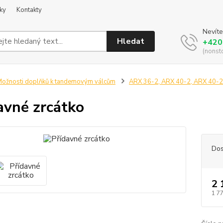
ky
Kontakty
Nevíte
Hledat
+420
(nonst
ožnosti doplňků k tandemovým válcům
ARX 36-2, ARX 40-2, ARX 40-2
avné zrcátko
Dos
2 
1 7