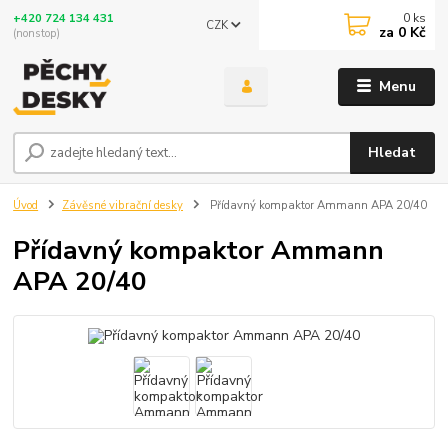
0
ks
+420 724 134 431
CZK
za
0 Kč
(nonstop)
Menu
Hledat
Úvod
Závěsné vibrační desky
Přídavný kompaktor Ammann APA 20/40
Přídavný kompaktor Ammann
APA 20/40