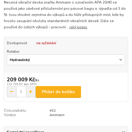
Nesená vibrační deska značky Ammann s označením APA 20/40 se
používá jako závěsné příslušenství pro pásové bagry a rýpadla od 3 do
5t. Jsou vhodné zejména do výkopů a do hůře přístupných míst, kde by
hrozilo zasypání obsluhy standardních vibračních desek. Dále se
používá do úzkých výkopů – pracovní...
celý popis
Dostupnost
na vyžádání
Rotátor
209 009 Kč
/
ks
172 735 Kč
bez DPH
Přidat do košíku
Číslo produktu:
402
Výrobce:
Ammann