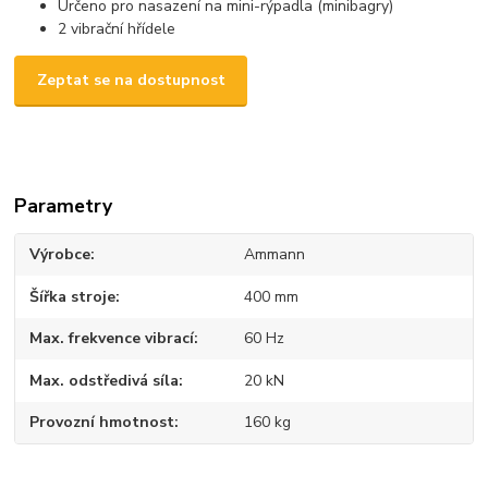
Určeno pro nasazení na mini-rýpadla (minibagry)
2 vibrační hřídele
Zeptat se na dostupnost
Parametry
Výrobce
Ammann
Šířka stroje
400 mm
Max. frekvence vibrací
60 Hz
Max. odstředivá síla
20 kN
Provozní hmotnost
160 kg