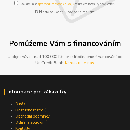
Souhlasím se
zpracováním osobních údajů
za účelem rozesílky newsletteru.
Přihlaste se k odběru novinek e-mailem.
Pomůžeme Vám s financováním
U objednávek nad 100 000 Kč zprostředkujeme financování od
UniCredit Bank.
Kontaktujte nás
.
Informace pro zákazníky
O nás
Dostupnost strojů
Obchodní podmínky
Ochrana soukromí
Kontakty