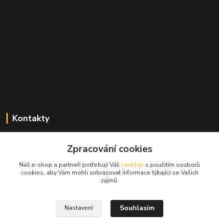
Kontakty
Zdeněk Mencl
Zpracování cookies
+420 724 134 431
(nonstop)
Náš e-shop a partneři potřebují Váš
souhlas
s použitím souborů
cookies, aby Vám mohli zobrazovat informace týkající se Vašich
prodej@alprim.cz
zájmů.
Souhlasím
Nastavení