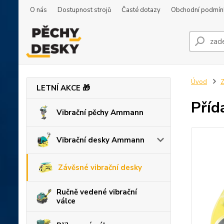
O nás
Dostupnost strojů
Časté dotazy
Obchodní podmín
Úvod
Z
LETNÍ AKCE 🎁
Příd
Vibrační pěchy Ammann
Vibrační desky Ammann
Závěsné vibrační desky
Ručně vedené vibrační
válce