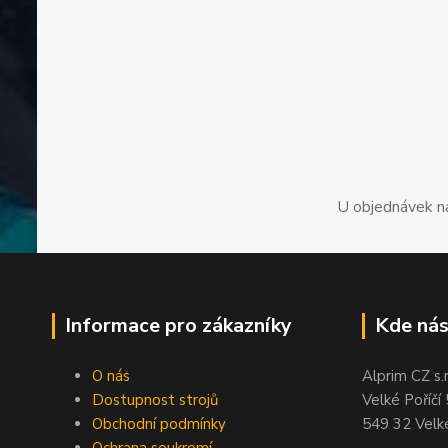
U objednávek n
Informace pro zákazníky
Kde nás
O nás
Alprim CZ s.r
Dostupnost strojů
Velké Poříčí
Obchodní podmínky
549 32 Velké
Ochrana soukromí