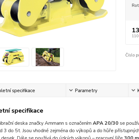
Rot
13
110
Číslo p
etní specifikace
Parametry
tní specifikace
ibrační deska značky Ammann s označením
APA 20/30
se použív
d 3 do 5t. Jsou vhodné zejména do výkopů a do hůře přístupných
h desek. Dále se používá do úzkých výkopů – pracovní šíře
300 