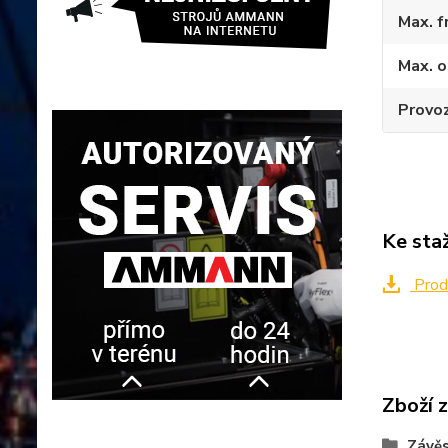
Max. f
Max. o
Provo
Ke sta
Prod
Zboží 
Závěs