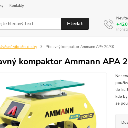
ky
Kontakty
Nevíte
Hledat
+420
(nonst
ávěsné vibrační desky
Přídavný kompaktor Ammann APA 20/30
avný kompaktor Ammann APA 2
Nesená
použív
do 5t.
kde by
se pou
Dos