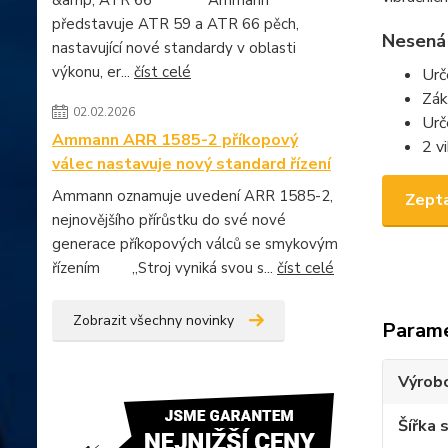
&amp; ATR 66 Ammann
představuje ATR 59 a ATR 66 pěch,
Nesená
nastavující nové standardy v oblasti
výkonu, er...
číst celé
Urč
Zák
02.02.2026
Urč
Ammann ARR 1585-2 příkopový
2 v
válec nastavuje nový standard řízení
Ammann oznamuje uvedení ARR 1585-2,
Zepta
nejnovějšího přírůstku do své nové
generace příkopových válců se smykovým
řízením „Stroj vyniká svou s...
číst celé
Zobrazit všechny novinky
Param
Výrob
Šířka 