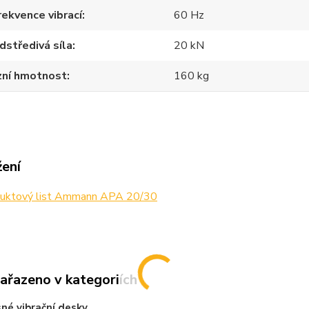
rekvence vibrací
60 Hz
dstředivá síla
20 kN
zní hmotnost
160 kg
žení
uktový list Ammann APA 20/30
zařazeno v kategoriích
né vibrační desky