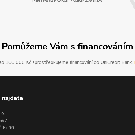
Přihlaste se k odběru novinek e-mailem.
Pomůžeme Vám s financováním
ad 100 000 Kč zprostředkujeme financování od UniCredit Bank.
 najdete
.o.
 597
 Poříčí