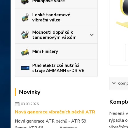
Příkopové válce
Lehké tandemové
vibrační válce
Možnosti doplňků k
tandemovým válcům
Mini Finišery
Plně elektrické hutnící
stroje AMMANN e-DRIVE
Kompl
Novinky
Komple
03.03.2026
Nová generace vibračních pěchů ATR
Nesená v
rýpadla o
Nová generace ATR pěchů - ATR 59
vibračníc