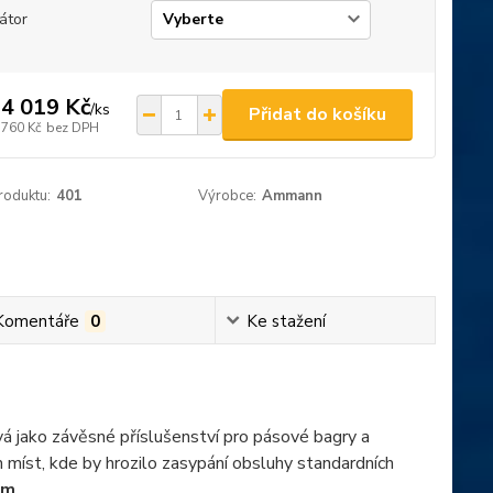
átor
4 019 Kč
/
ks
Přidat do košíku
 760 Kč
bez DPH
roduktu:
401
Výrobce:
Ammann
Komentáře
0
Ke stažení
á jako závěsné příslušenství pro pásové bagry a
 míst, kde by hrozilo zasypání obsluhy standardních
mm
.