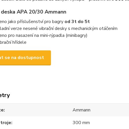
 deska APA 20/30 Ammann
eno jako příslušenství pro bagry
od 3t do 5t
ladní verze nesené vibrační desky s mechanickým otáčením
eno pro nasazení na mini-rýpadla (minibagry)
ibrační hřídele
t se na dostupnost
etry
ce
Ammann
stroje
300 mm