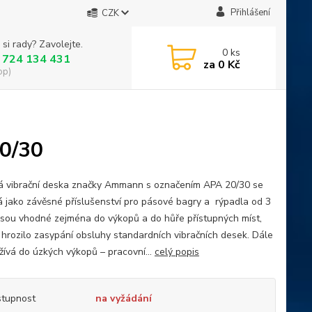
Přihlášení
CZK
 si rady? Zavolejte.
0
ks
 724 134 431
za
0 Kč
op)
0/30
 vibrační deska značky Ammann s označením APA 20/30 se
á jako závěsné příslušenství pro pásové bagry a rýpadla od 3
 Jsou vhodné zejména do výkopů a do hůře přístupných míst,
 hrozilo zasypání obsluhy standardních vibračních desek. Dále
žívá do úzkých výkopů – pracovní...
celý popis
tupnost
na vyžádání