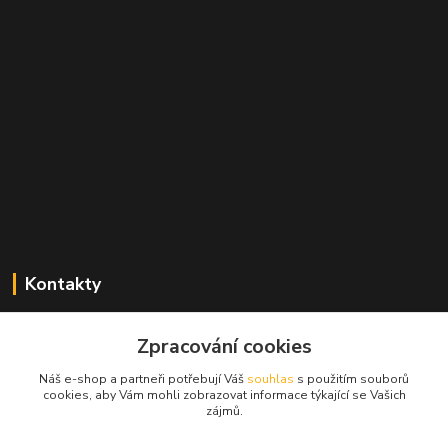
Kontakty
Zdeněk Mencl
Zpracování cookies
+420 724 134 431
(nonstop)
Náš e-shop a partneři potřebují Váš
souhlas
s použitím souborů
cookies, aby Vám mohli zobrazovat informace týkající se Vašich
prodej@alprim.cz
zájmů.