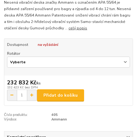
Nesená vibrační deska značky Ammann s označením APA 55/64 je
přídavné zařízení používané pro bagry a rýpadla od 4 do 12 tun. Nesená
deska APA 55/64 Ammann Patentované snížení vibrací chrání rám bagru
a tím i obsluhu 2-hřídelový vibrační systém Samo-stavící mechanické
otáčení desky Gumové průchodky ...
celý popis
Dostupnost
na vyžádání
Rotátor
232 832 Kč
/
ks
192 423 Kč
bez DPH
Přidat do košíku
Číslo produktu:
405
Výrobce:
Ammann