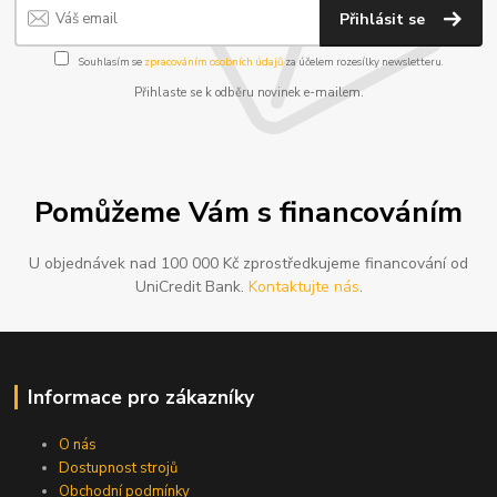
Přihlásit se
Souhlasím se
zpracováním osobních údajů
za účelem rozesílky newsletteru.
Přihlaste se k odběru novinek e-mailem.
Pomůžeme Vám s financováním
U objednávek nad 100 000 Kč zprostředkujeme financování od
UniCredit Bank.
Kontaktujte nás
.
Informace pro zákazníky
O nás
Dostupnost strojů
Obchodní podmínky