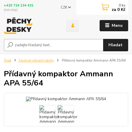
0
ks
+420 724 134 431
CZK
za
0 Kč
(nonstop)
Menu
Hledat
Úvod
Závěsné vibrační desky
Přídavný kompaktor Ammann APA 55/64
Přídavný kompaktor Ammann
APA 55/64