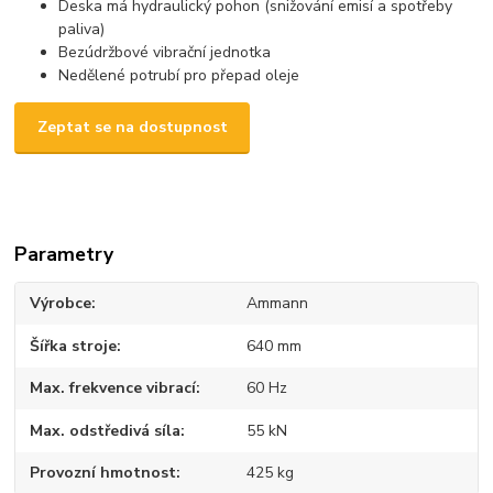
Deska má hydraulický pohon (snižování emisí a spotřeby
paliva)
Bezúdržbové vibrační jednotka
Nedělené potrubí pro přepad oleje
Zeptat se na dostupnost
Parametry
Výrobce
Ammann
Šířka stroje
640 mm
Max. frekvence vibrací
60 Hz
Max. odstředivá síla
55 kN
Provozní hmotnost
425 kg