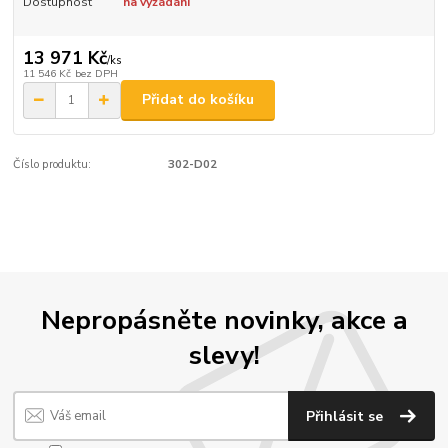
Dostupnost
na vyžádání
13 971 Kč
/
ks
11 546 Kč
bez DPH
Přidat do košíku
Číslo produktu:
302-D02
Nepropásněte novinky, akce a
slevy!
Přihlásit se