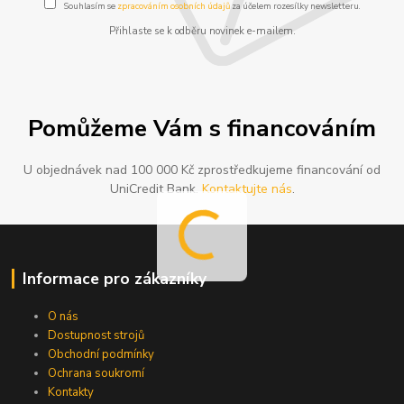
Souhlasím se
zpracováním osobních údajů
za účelem rozesílky newsletteru.
Přihlaste se k odběru novinek e-mailem.
Pomůžeme Vám s financováním
U objednávek nad 100 000 Kč zprostředkujeme financování od
UniCredit Bank.
Kontaktujte nás
.
Informace pro zákazníky
O nás
Dostupnost strojů
Obchodní podmínky
Ochrana soukromí
Kontakty