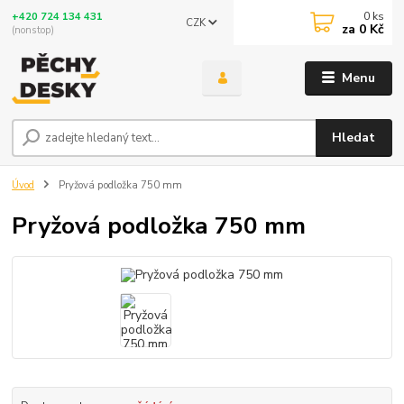
0
ks
+420 724 134 431
CZK
za
0 Kč
(nonstop)
Menu
Hledat
Úvod
Pryžová podložka 750 mm
Pryžová podložka 750 mm