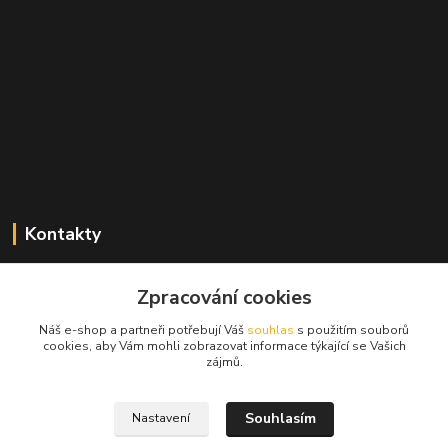
Kontakty
Zdeněk Mencl
Zpracování cookies
+420 724 134 431
(nonstop)
Náš e-shop a partneři potřebují Váš
souhlas
s použitím souborů
cookies, aby Vám mohli zobrazovat informace týkající se Vašich
prodej@alprim.cz
zájmů.
Souhlasím
Nastavení