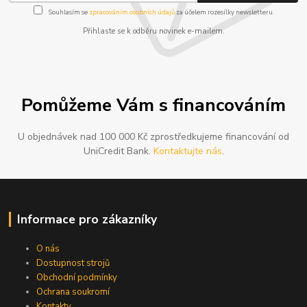
Souhlasím se
zpracováním osobních údajů
za účelem rozesílky newsletteru.
Přihlaste se k odběru novinek e-mailem.
Pomůžeme Vám s financováním
U objednávek nad 100 000 Kč zprostředkujeme financování od
UniCredit Bank.
Kontaktujte nás
.
Informace pro zákazníky
O nás
Dostupnost strojů
Obchodní podmínky
Ochrana soukromí
Kontakty