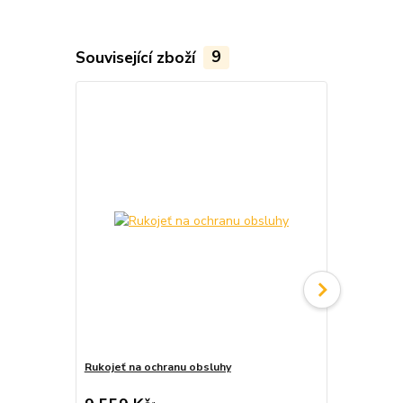
Související zboží
9
Rukojeť na ochranu obsluhy
Počítadlo m