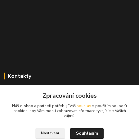
Kontakty
Zdeněk Mencl
Zpracování cookies
+420 724 134 431
(nonstop)
Náš e-shop a partneři potřebují Váš
souhlas
s použitím souborů
cookies, aby Vám mohli zobrazovat informace týkající se Vašich
prodej@alprim.cz
zájmů.
Souhlasím
Nastavení