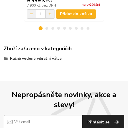
9 559 Kč
4 500 Kč
/
ks
na vyžádání
7 900 Kč
bez DPH
3 719 Kč
bez
Přidat do košíku
Zboží zařazeno v kategoriích
Ručně vedené vibrační válce
Nepropásněte novinky, akce a
slevy!
Přihlásit se