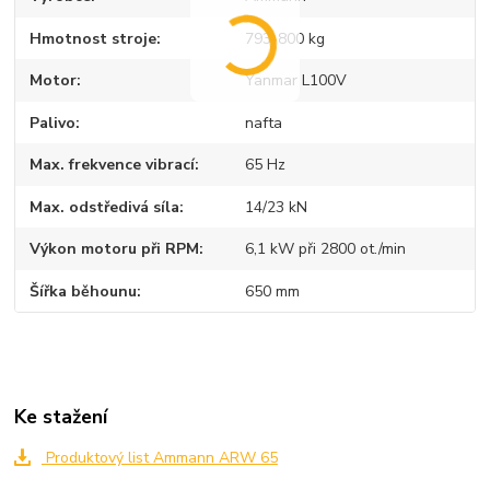
Hmotnost stroje
793-800 kg
Motor
Yanmar L100V
Palivo
nafta
Max. frekvence vibrací
65 Hz
Max. odstředivá síla
14/23 kN
Výkon motoru při RPM
6,1 kW při 2800 ot./min
Šířka běhounu
650 mm
Ke stažení
Produktový list Ammann ARW 65