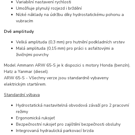
Variabilní nastavení rychlosti
Umožňuje plynulý rozjezd i brždění
Nízké náklady na údržbu díky hydrostatickému pohonu a
vubracím
Dvě amplitudy
Velká amplituda (0,3 mm) pro hutnění podkladních vrstev
Malá amplituda (0,15 mm) pro práci s asfaltovými a
živičnými povrchy
Model Ammann ARW 65-S je k dispozici s motory Honda (benzín),
Hatz a Yanmar (diesel).
ARW 65-S - Všechny verze jsou standardně vybaveny
elektrickým startérem.
Standardní výbava
Hydrostatická nastavitelná obvodová závaží pro 2 pracovní
režimy
Ergonomická rukojeť
Bezpečnostní rukojeť pro zajištění bezpečnosti obsluhy
Integrovaná hydraulická parkovací brzda