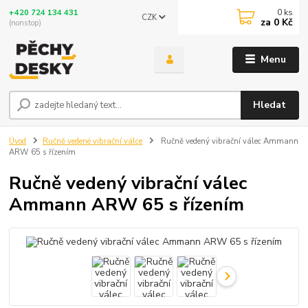
0
ks
+420 724 134 431
CZK
za
0 Kč
(nonstop)
Menu
Hledat
Úvod
Ručně vedené vibrační válce
Ručně vedený vibrační válec Ammann
ARW 65 s řízením
Ručně vedený vibrační válec
Ammann ARW 65 s řízením