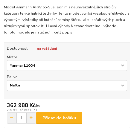
Model Ammann ARW 65-S je jedním z neuniverzálnějších strojů v
kategorii lehké hutnící techniky. Tento model vyniká vysokou efektivitou a
výbornými výsledky při hutnění zeminy, štěrku, ale i asfaltových ploch a
různých typů sportovišť. Hlavní výhody Nezanedbatelnou výhodou
tohoto modelu je natáčecí ...
celý popis
Dostupnost
na vyžádání
Motor
Palivo
362 988 Kč
/
ks
299 990 Kč
bez DPH
Přidat do košíku