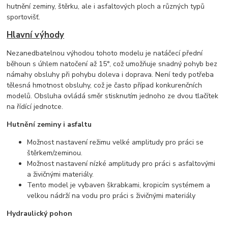
hutnění zeminy, štěrku, ale i asfaltových ploch a různých typů
sportovišť.
Hlavní výhody
Nezanedbatelnou výhodou tohoto modelu je natáčecí přední
běhoun s úhlem natočení až 15°, což umožňuje snadný pohyb bez
námahy obsluhy při pohybu doleva i doprava. Není tedy potřeba
tělesná hmotnost obsluhy, což je často případ konkurenčních
modelů. Obsluha ovládá směr stisknutím jednoho ze dvou tlačítek
na řídící jednotce.
Hutnění zeminy i asfaltu
Možnost nastavení režimu velké amplitudy pro práci se
štěrkem/zeminou.
Možnost nastavení nízké amplitudy pro práci s asfaltovými
a živičnými materiály.
Tento model je vybaven škrabkami, kropicím systémem a
velkou nádrží na vodu pro práci s živičnými materiály
Hydraulický pohon