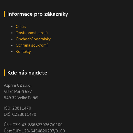
Informace pro zákazníky
O nás
Dostupnost strojů
Obchodní podmínky
Ochrana soukromí
Kontakty
Kde nás najdete
Alprim CZ s.r.o.
Velké Poříčí 597
549 32 Velké Poříčí
IČO: 28811470
DIČ: CZ28811470
Účet CZK: 43-8368270267/0100
Účet EUR: 123-6454820297/0100