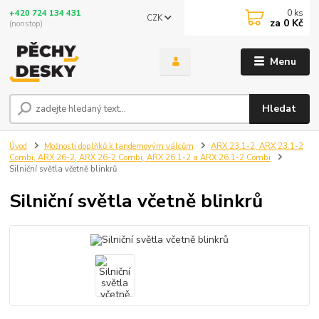
0
ks
+420 724 134 431
CZK
za
0 Kč
(nonstop)
Menu
Hledat
Úvod
Možnosti doplňků k tandemovým válcům
ARX 23.1-2, ARX 23.1-2
Combi, ARX 26-2, ARX 26-2 Combi, ARX 26.1-2 a ARX 26.1-2 Combi
Silniční světla včetně blinkrů
Silniční světla včetně blinkrů