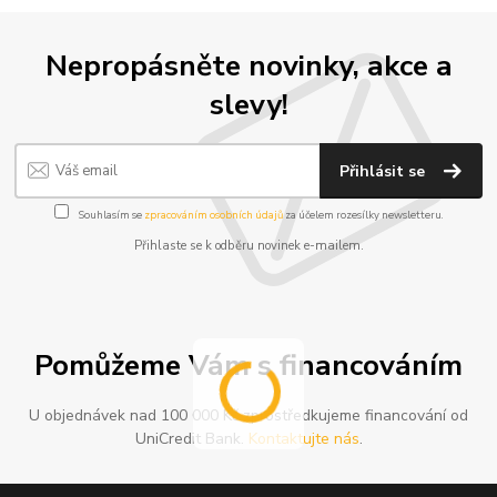
Nepropásněte novinky, akce a
slevy!
Přihlásit se
Souhlasím se
zpracováním osobních údajů
za účelem rozesílky newsletteru.
Přihlaste se k odběru novinek e-mailem.
Pomůžeme Vám s financováním
U objednávek nad 100 000 Kč zprostředkujeme financování od
UniCredit Bank.
Kontaktujte nás
.