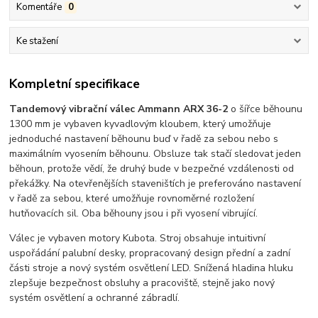
Komentáře
0
Ke stažení
Kompletní specifikace
Tandemový vibrační válec Ammann ARX 36-2
o šířce běhounu
1300 mm je vybaven kyvadlovým kloubem, který umožňuje
jednoduché nastavení běhounu buď v řadě za sebou nebo s
maximálním vyosením běhounu. Obsluze tak stačí sledovat jeden
běhoun, protože vědí, že druhý bude v bezpečné vzdálenosti od
překážky. Na otevřenějších staveništích je preferováno nastavení
v řadě za sebou, které umožňuje rovnoměrné rozložení
hutňovacích sil. Oba běhouny jsou i při vyosení vibrující.
Válec je vybaven motory Kubota
.
Stroj obsahuje intuitivní
uspořádání palubní desky, propracovaný design přední a zadní
části stroje a nový systém osvětlení LED. Snížená hladina hluku
zlepšuje bezpečnost obsluhy a pracoviště, stejně jako nový
systém osvětlení a ochranné zábradlí.