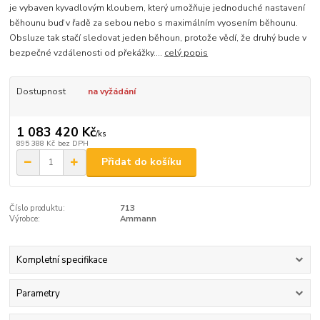
je vybaven kyvadlovým kloubem, který umožňuje jednoduché nastavení
běhounu buď v řadě za sebou nebo s maximálním vyosením běhounu.
Obsluze tak stačí sledovat jeden běhoun, protože vědí, že druhý bude v
bezpečné vzdálenosti od překážky....
celý popis
Dostupnost
na vyžádání
1 083 420 Kč
/
ks
895 388 Kč
bez DPH
Přidat do košíku
Číslo produktu:
713
Výrobce:
Ammann
Kompletní specifikace
Parametry