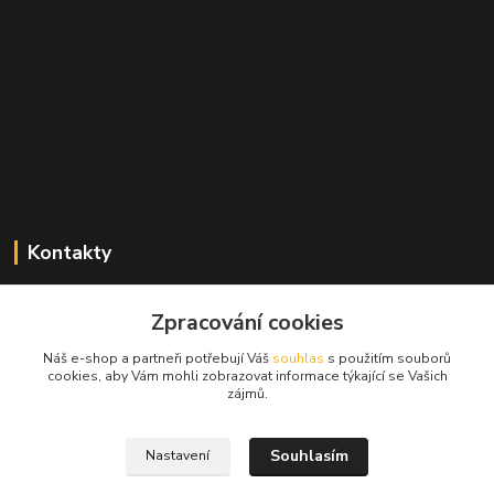
Kontakty
Zdeněk Mencl
+420 724 134 431
Zpracování cookies
(nonstop)
Náš e-shop a partneři potřebují Váš
souhlas
s použitím souborů
cookies, aby Vám mohli zobrazovat informace týkající se Vašich
prodej@alprim.cz
zájmů.
Souhlasím
Nastavení