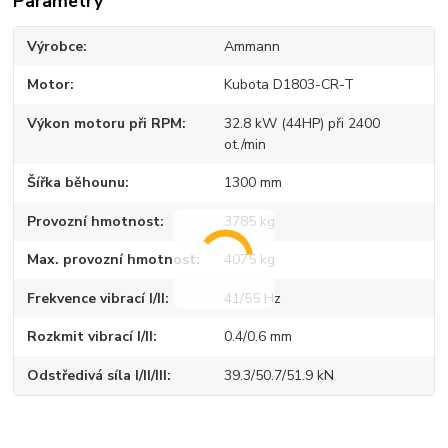
Parametry
Výrobce
Ammann
Motor
Kubota D1803-CR-T
Výkon motoru při RPM
32.8 kW (44HP) při 2400
ot./min
Šířka běhounu
1300 mm
Provozní hmotnost
3785 kg
Max. provozní hmotnost
4075 kg
Frekvence vibrací I/II
41/55 Hz
Rozkmit vibrací I/II
0.4/0.6 mm
Odstředivá síla I/II/III
39.3/50.7/51.9 kN