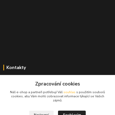
Kontakty
Zdeněk Mencl
+420 724 134 431
Zpracování cookies
(nonstop)
Náš e-shop a partneři potřebují Váš
souhlas
s použitím souborů
cookies, aby Vám mohli zobrazovat informace týkající se Vašich
prodej@alprim.cz
zájmů.
Souhlasím
Nastavení