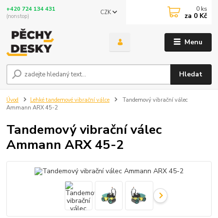
0
ks
+420 724 134 431
CZK
za
0 Kč
(nonstop)
Menu
Hledat
Úvod
Lehké tandemové vibrační válce
Tandemový vibrační válec
Ammann ARX 45-2
Tandemový vibrační válec
Ammann ARX 45-2