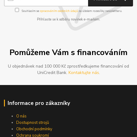
Souhlasím se
zpracováním osobních údajů
za účelem rozesílky newsletteru.
Přihlaste se k odběru novinek e-mailem.
Pomůžeme Vám s financováním
U objednávek nad 100 000 Kč zprostředkujeme financování od
UniCredit Bank.
Kontaktujte nás
.
Informace pro zákazníky
O nás
Dostupnost strojů
Obchodní podmínky
Ochrana soukromí