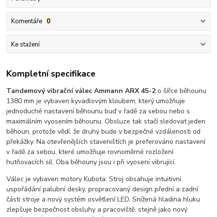
Komentáře
0
Ke stažení
Kompletní specifikace
Tandemový vibrační válec Ammann ARX 45-2
o šířce běhounu
1380 mm je vybaven kyvadlovým kloubem, který umožňuje
jednoduché nastavení běhounu buď v řadě za sebou nebo s
maximálním vyosením běhounu. Obsluze tak stačí sledovat jeden
běhoun, protože vědí, že druhý bude v bezpečné vzdálenosti od
překážky. Na otevřenějších staveništích je preferováno nastavení
v řadě za sebou, které umožňuje rovnoměrné rozložení
hutňovacích sil. Oba běhouny jsou i při vyosení vibrující.
Válec je vybaven motory Kubota
.
Stroj obsahuje intuitivní
uspořádání palubní desky, propracovaný design přední a zadní
části stroje a nový systém osvětlení LED. Snížená hladina hluku
zlepšuje bezpečnost obsluhy a pracoviště, stejně jako nový