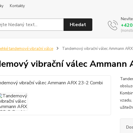
ky
Kontakty
Nevíte
Hledat
+420
(nonst
ehké tandemové vibrační válce
Tandemový vibrační válec Ammann ARX
emový vibrační válec Ammann 
Tandem
obsluze
Kombin
vzadu,
užitečn
Dos