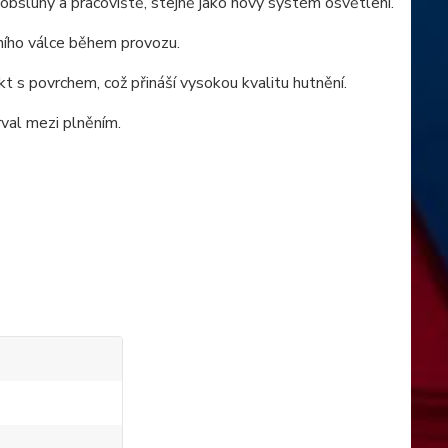
obsluhy a pracoviště, stejně jako nový systém osvětlení.
čního válce během provozu.
t s povrchem, což přináší vysokou kvalitu hutnění.
rval mezi plněním.