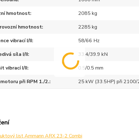
zní hmotnost
2085 kg
provozní hmotnost
2285 kg
ce vibrací I/II
58/66 Hz
ivá síla I/II
33.4/39.9 kN
 vibrací I/II
0.5/0.5 mm
motoru při RPM 1./2.
25 kW (33.5HP) při 2100/
žení
uktový list Ammann ARX 23-2 Combi