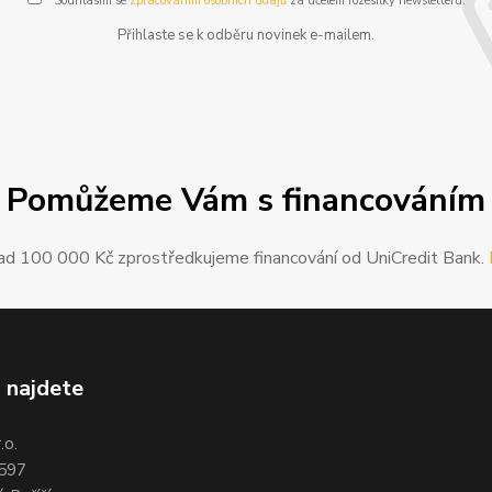
Souhlasím se
zpracováním osobních údajů
za účelem rozesílky newsletteru.
Přihlaste se k odběru novinek e-mailem.
Pomůžeme Vám s financováním
ad 100 000 Kč zprostředkujeme financování od UniCredit Bank.
 najdete
.o.
 597