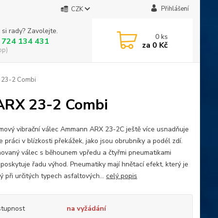
Přihlášení
CZK
 si rady? Zavolejte.
0
ks
 724 134 431
za
0 Kč
op)
 23-2 Combi
ARX 23-2 Combi
ový vibrační válec Ammann ARX 23-2C ještě více usnadňuje
 práci v blízkosti překážek, jako jsou obrubníky a podél zdí.
ovaný válec s běhounem vpředu a čtyřmi pneumatikami
 poskytuje řadu výhod. Pneumatiky mají hnětací efekt, který je
ý při určitých typech asfaltových...
celý popis
tupnost
na vyžádání