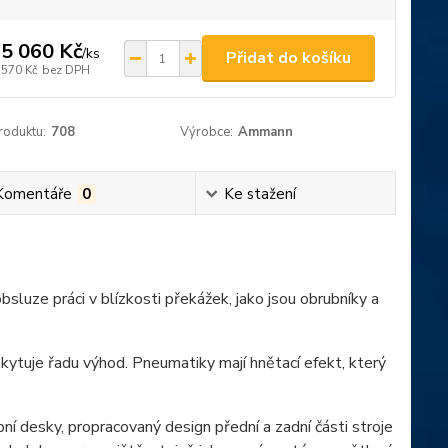
5 060 Kč
/
ks
Přidat do košíku
 570 Kč
bez DPH
roduktu:
708
Výrobce:
Ammann
Komentáře
0
Ke stažení
bsluze práci v blízkosti překážek, jako jsou obrubníky a
tuje řadu výhod. Pneumatiky mají hnětací efekt, který
bní desky, propracovaný design přední a zadní části stroje