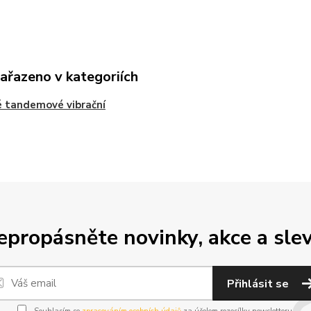
zařazeno v kategoriích
 tandemové vibrační
epropásněte novinky, akce a slev
Přihlásit se