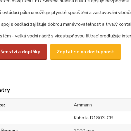
stém osvětlení LED. Snížená hladina hluku zlepšuje bezpečnost 
á ovládací páka umožňuje plynulé spouštění a zastavování vibra
spoj s oscilací zajišťuje dobrou manévrovatelnost a trvalý kontak
ystém - velká vodní nádrž s vícestupňovou filtrací prodlužuje inte
ušenství a doplňky
Zeptat se na dostupnost
etry
ce
Ammann
Kubota D1803-CR
běhounu
1000 mm