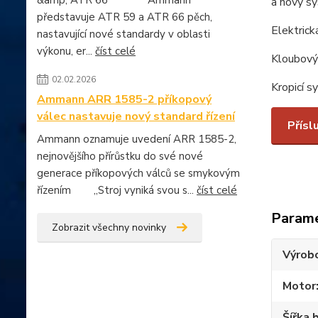
&amp; ATR 66 Ammann
a nový sy
představuje ATR 59 a ATR 66 pěch,
Elektrick
nastavující nové standardy v oblasti
výkonu, er...
číst celé
Kloubový 
02.02.2026
Kropicí s
Ammann ARR 1585-2 příkopový
válec nastavuje nový standard řízení
Přísl
Ammann oznamuje uvedení ARR 1585-2,
nejnovějšího přírůstku do své nové
generace příkopových válců se smykovým
řízením „Stroj vyniká svou s...
číst celé
Param
Zobrazit všechny novinky
Výrob
Motor
Šířka 