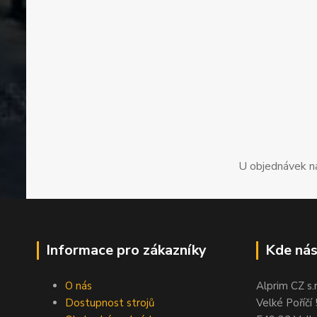
U objednávek n
Informace pro zákazníky
Kde nás
O nás
Alprim CZ s.r
Dostupnost strojů
Velké Poříčí