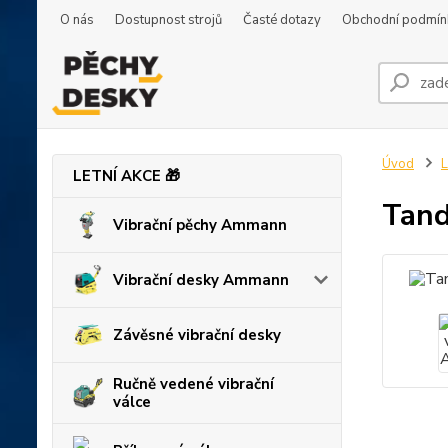
O nás
Dostupnost strojů
Časté dotazy
Obchodní podmín
Úvod
L
LETNÍ AKCE 🎁
Tand
Vibrační pěchy Ammann
Vibrační desky Ammann
Závěsné vibrační desky
Ručně vedené vibrační
válce