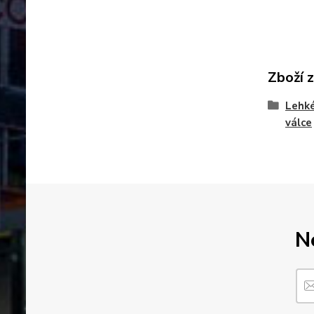
Zboží 
Lehké
válce
N