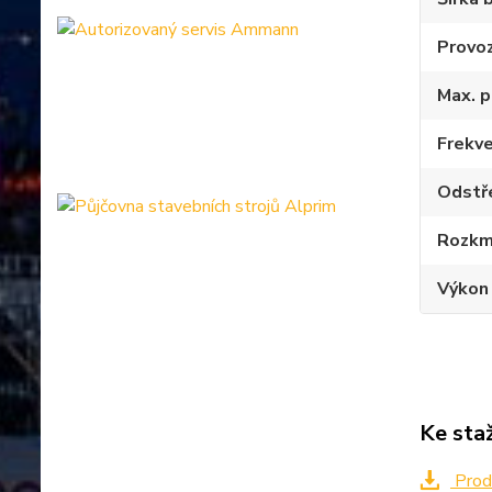
Provo
Max. 
Frekven
Odstřed
Rozkmit
Výkon 
Ke sta
Prod