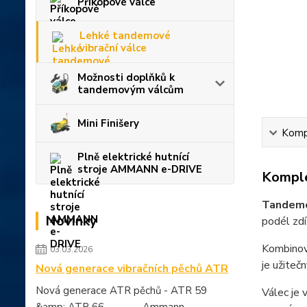
Příkopové válce
Lehké tandemové
vibrační válce
Možnosti doplňků k
tandemovým válcům
Mini Finišery
Kompl
Plně elektrické hutnící
stroje AMMANN e-DRIVE
Komple
Tandemo
Novinky
podél zdí
Kombinova
03.03.2026
je užiteč
Nová generace vibračních pěchů ATR
Nová generace ATR pěchů - ATR 59
Válec je