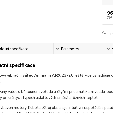
96
797
Číslo p
etní specifikace
Parametry
tní specifikace
vý vibrační válec Ammann ARX 23-2C
ještě více usnadňuje o
.
ný válec s běhounem vpředu a čtyřmi pneumatikami vzadu, posky
ný při určitých typech asfaltových směsí a různých teplot.
 vybaven motory Kubota
.
Stroj obsahuje intuitivní uspořádání palu