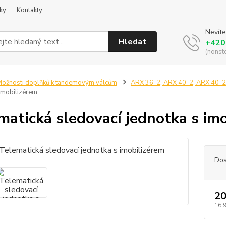
ky
Kontakty
Nevíte
Hledat
+420
(nonst
ožnosti doplňků k tandemovým válcům
ARX 36-2, ARX 40-2, ARX 40-2
 imobilizérem
matická sledovací jednotka s im
Dos
20
16 