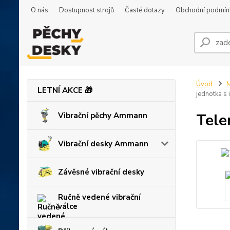
O nás
Dostupnost strojů
Časté dotazy
Obchodní podmín
Úvod
M
LETNÍ AKCE 🎁
jednotka s
Tele
Vibrační pěchy Ammann
Vibrační desky Ammann
Závěsné vibrační desky
Ručně vedené vibrační
válce