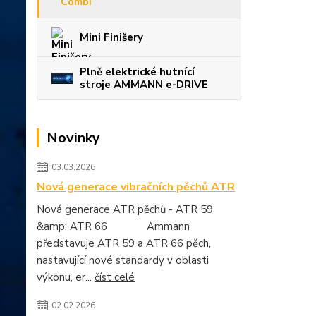
Combi
Mini Finišery
Plně elektrické hutnící
stroje AMMANN e-DRIVE
Novinky
03.03.2026
Nová generace vibračních pěchů ATR
Nová generace ATR pěchů - ATR 59
&amp; ATR 66 Ammann
představuje ATR 59 a ATR 66 pěch,
nastavující nové standardy v oblasti
výkonu, er...
číst celé
02.02.2026