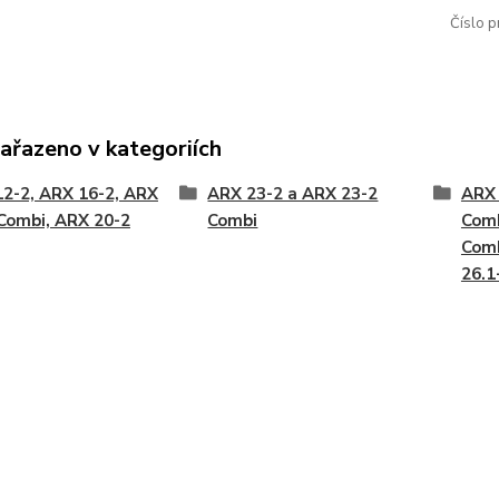
Číslo p
zařazeno v kategoriích
2-2, ARX 16-2, ARX
ARX 23-2 a ARX 23-2
ARX 
Combi, ARX 20-2
Combi
Comb
Comb
26.1