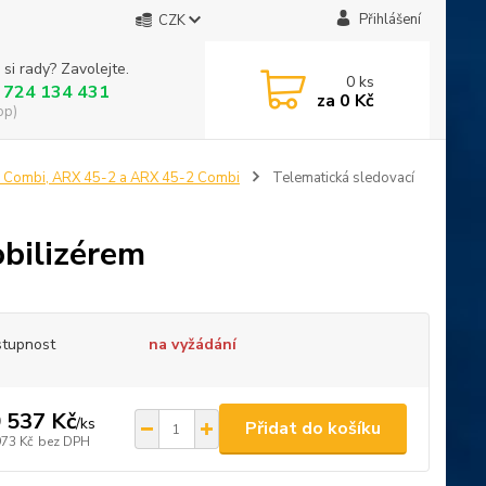
Přihlášení
CZK
 si rady? Zavolejte.
0
ks
 724 134 431
za
0 Kč
op)
 Combi, ARX 45-2 a ARX 45-2 Combi
Telematická sledovací
obilizérem
tupnost
na vyžádání
 537 Kč
/
ks
Přidat do košíku
973 Kč
bez DPH