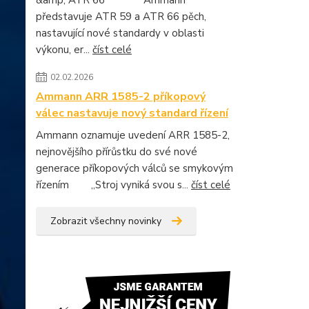
&amp; ATR 66 Ammann
představuje ATR 59 a ATR 66 pěch,
nastavující nové standardy v oblasti
výkonu, er...
číst celé
02.02.2026
Ammann ARR 1585-2 příkopový
válec nastavuje nový standard řízení
Ammann oznamuje uvedení ARR 1585-2,
nejnovějšího přírůstku do své nové
generace příkopových válců se smykovým
řízením „Stroj vyniká svou s...
číst celé
Zobrazit všechny novinky