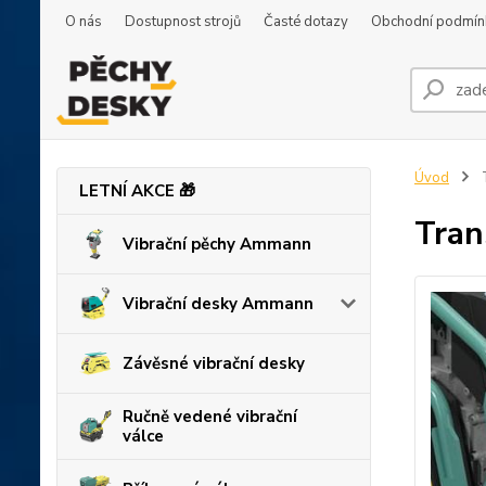
O nás
Dostupnost strojů
Časté dotazy
Obchodní podmín
Úvod
T
LETNÍ AKCE 🎁
Tran
Vibrační pěchy Ammann
Vibrační desky Ammann
Závěsné vibrační desky
Ručně vedené vibrační
válce