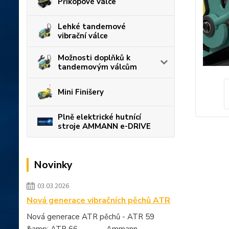
Příkopové válce
Lehké tandemové
vibrační válce
Možnosti doplňků k
tandemovým válcům
Mini Finišery
Plně elektrické hutnící
stroje AMMANN e-DRIVE
Novinky
03.03.2026
Nová generace vibračních pěchů ATR
Nová generace ATR pěchů - ATR 59