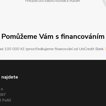
Přihlaste se k odběru novinek e-mailem.
Pomůžeme Vám s financováním
ad 100 000 Kč zprostředkujeme financování od UniCredit Bank.
 najdete
.o.
 597
 Poříčí