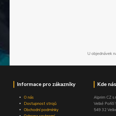
U objednávek n
Informace pro zákazníky
Kde nás
O nás
Alprim CZ s.r
Dostupnost strojů
Velké Poříčí
Obchodní podmínky
549 32 Velké
Ochrana soukromí