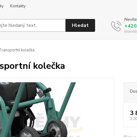
ky
Kontakty
Nevíte
Hledat
+420
(nonst
ransportní kolečka
sportní kolečka
Dos
3 
3 2