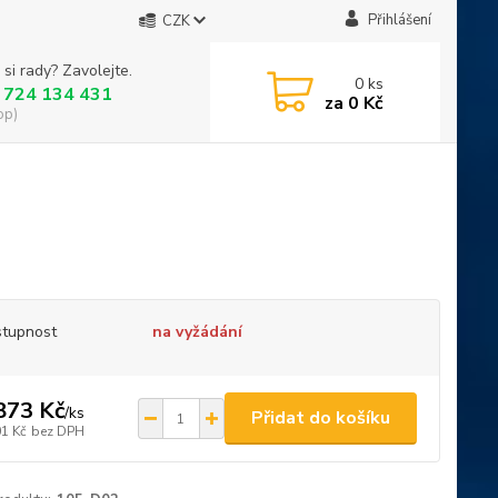
Přihlášení
CZK
 si rady? Zavolejte.
0
ks
 724 134 431
za
0 Kč
op)
tupnost
na vyžádání
873 Kč
/
ks
Přidat do košíku
01 Kč
bez DPH