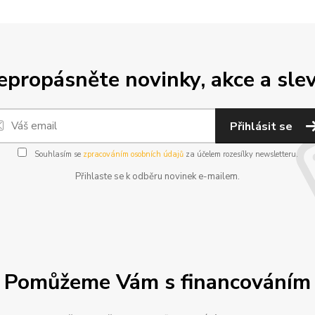
epropásněte novinky, akce a slev
Přihlásit se
Souhlasím se
zpracováním osobních údajů
za účelem rozesílky newsletteru.
Přihlaste se k odběru novinek e-mailem.
Pomůžeme Vám s financováním