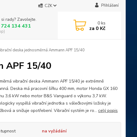
Přihlášení
CZK
 si rady? Zavolejte.
0
ks
 724 134 431
za
0 Kč
op)
ibrační deska jednosměrná Ammann APF 15/40
n APF 15/40
měrná vibrační deska Ammann APF 15/40 je extrémně
anná. Deska má pracovní šířku 400 mm, motor Honda GX 160
nu 3,6 kW nebo motor B&S Vanguard o výkonu 3,7 kW.
logicky vyspělá vibrační jednotka s válečkovými ložisky je
žbová a snižuje opotřebení. Vibrační systém je ro...
celý popis
tupnost
na vyžádání