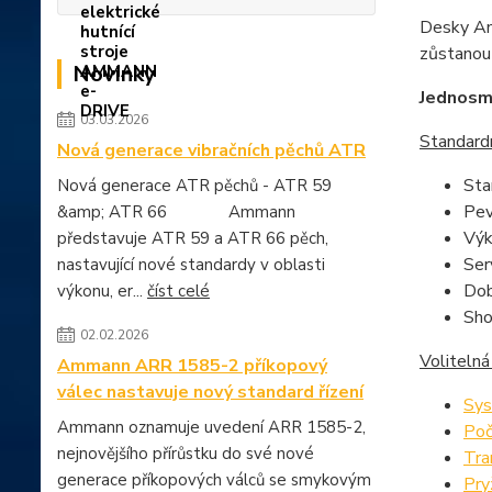
Desky Amm
zůstanou 
Novinky
Jednosm
03.03.2026
Standardn
Nová generace vibračních pěchů ATR
Sta
Nová generace ATR pěchů - ATR 59
Pev
&amp; ATR 66 Ammann
Výk
představuje ATR 59 a ATR 66 pěch,
Ser
nastavující nové standardy v oblasti
Dob
výkonu, er...
číst celé
Sho
02.02.2026
Volitelná
Ammann ARR 1585-2 příkopový
válec nastavuje nový standard řízení
Sys
Ammann oznamuje uvedení ARR 1585-2,
Poč
nejnovějšího přírůstku do své nové
Tra
generace příkopových válců se smykovým
Pry