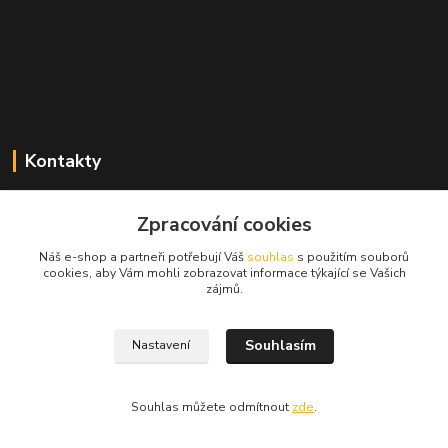
Kontakty
Zdeněk Mencl
+420 724 134 431
Zpracování cookies
(nonstop)
Náš e-shop a partneři potřebují Váš
souhlas
s použitím souborů
cookies, aby Vám mohli zobrazovat informace týkající se Vašich
prodej@alprim.cz
zájmů.
Souhlasím
Nastavení
Souhlas můžete odmítnout
zde
.
Vytvořeno na
Eshop-rychle.cz