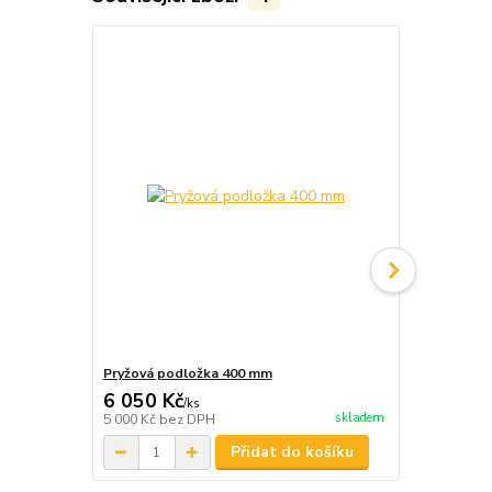
Pryžová podložka 400 mm
Transportní
6 050 Kč
10 465 
/
ks
skladem
5 000 Kč
bez DPH
8 649 Kč
bez
Přidat do košíku