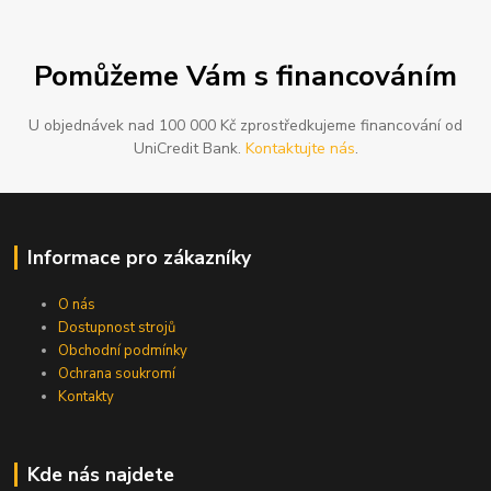
Pomůžeme Vám s financováním
U objednávek nad 100 000 Kč zprostředkujeme financování od
UniCredit Bank.
Kontaktujte nás
.
Informace pro zákazníky
O nás
Dostupnost strojů
Obchodní podmínky
Ochrana soukromí
Kontakty
Kde nás najdete