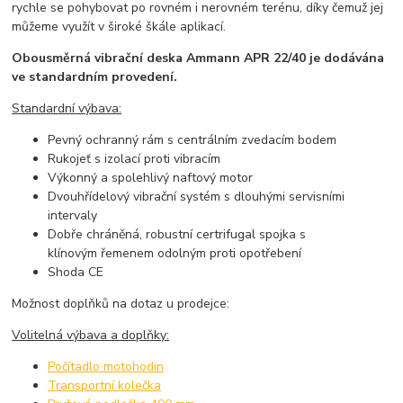
rychle se pohybovat po rovném i nerovném terénu, díky čemuž jej
můžeme využít v široké škále aplikací.
Obousměrná vibrační deska Ammann APR 22/40 je dodávána
ve standardním provedení.
Standardní výbava:
Pevný ochranný rám s centrálním zvedacím bodem
Rukojeť s izolací proti vibracím
Výkonný a spolehlivý naftový motor
Dvouhřídelový vibrační systém s dlouhými servisními
intervaly
Dobře chráněná, robustní certrifugal spojka s
klínovým řemenem odolným proti opotřebení
Shoda CE
Možnost doplňků na dotaz u prodejce:
Volitelná výbava a doplňky:
Počítadlo motohodin
Transportní kolečka