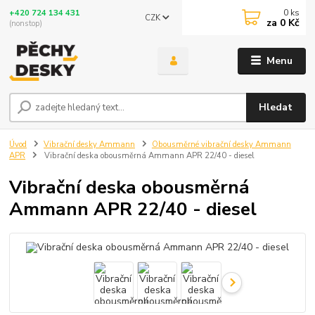
0
ks
+420 724 134 431
CZK
za
0 Kč
(nonstop)
Menu
Hledat
Úvod
Vibrační desky Ammann
Obousměrné vibrační desky Ammann
APR
Vibrační deska obousměrná Ammann APR 22/40 - diesel
Vibrační deska obousměrná
Ammann APR 22/40 - diesel