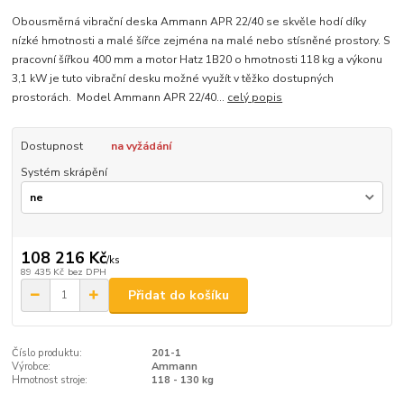
Obousměrná vibrační deska Ammann APR 22/40 se skvěle hodí díky
nízké hmotnosti a malé šířce zejména na malé nebo stísněné prostory. S
pracovní šířkou 400 mm a motor Hatz 1B20 o hmotnosti 118 kg a výkonu
3,1 kW je tuto vibrační desku možné využít v těžko dostupných
prostorách. Model Ammann APR 22/40...
celý popis
Dostupnost
na vyžádání
Systém skrápění
108 216 Kč
/
ks
89 435 Kč
bez DPH
Přidat do košíku
Číslo produktu:
201-1
Výrobce:
Ammann
Hmotnost stroje:
118 - 130 kg