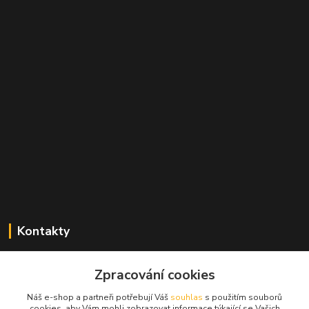
Kontakty
Zdeněk Mencl
Zpracování cookies
+420 724 134 431
(nonstop)
Náš e-shop a partneři potřebují Váš
souhlas
s použitím souborů
cookies, aby Vám mohli zobrazovat informace týkající se Vašich