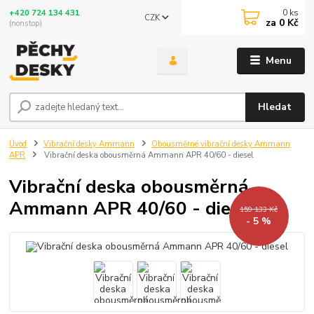
0
ks
+420 724 134 431
CZK
za
0 Kč
(nonstop)
Menu
Hledat
Úvod
Vibrační desky Ammann
Obousměrné vibrační desky Ammann
APR
Vibrační deska obousměrná Ammann APR 40/60 - diesel
Vibrační deska obousměrná
Ammann APR 40/60 - diesel
159 133 Kč
- 5 %