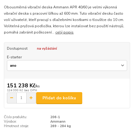
Obousměrná vibrační deska Ammann APR 40/60 je velmi výkonná
vibrační deska s pracovní šířkou až 600 mm. Tuto vibrační desku často
volí uživatelé, kteří pracují s dlažebními kostkami o tloušťce do 10 cm.
Volitelná pryžová podložka, kterou lze instalovat bez použití nástrojů,
pomáhá zabránit poškození...
celý popis
Dostupnost
na vyžádání
E-starter
151 238 Kč
/
ks
124 990 Kč
bez DPH
Přidat do košíku
Číslo produktu:
206-1
Výrobce:
Ammann
Hmotnost stroje:
269 - 284 kg