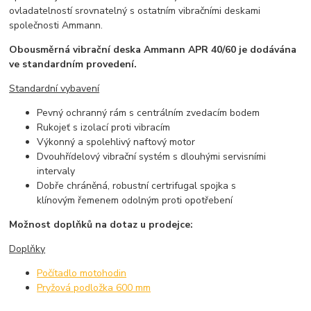
ovladatelností srovnatelný s ostatním vibračními deskami
společnosti Ammann.
Obousměrná vibrační deska Ammann APR 40/60 je dodávána
ve standardním provedení.
Standardní vybavení
Pevný ochranný rám s centrálním zvedacím bodem
Rukojeť s izolací proti vibracím
Výkonný a spolehlivý naftový motor
Dvouhřídelový vibrační systém s dlouhými servisními
intervaly
Dobře chráněná, robustní certrifugal spojka s
klínovým řemenem odolným proti opotřebení
Možnost doplňků na dotaz u prodejce:
Doplňky
Počítadlo motohodin
Pryžová podložka 600 mm