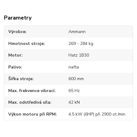
Parametry
Výrobce
Ammann
Hmotnost stroje
269 - 284 kg
Motor
Hatz 1B30
Palivo
nafta
Šířka stroje
600 mm
Max. frekvence vibrací
65 Hz
Max. odstředivá síla
42 kN
Výkon motoru při RPM
4,5 kW (6HP) při 2900 ot./min