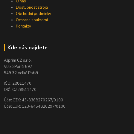
O nás
Dostupnost strojů
Obchodní podmínky
Ochrana soukromí
Kontakty
Kde nás najdete
Alprim CZ s.r.o.
Velké Poříčí 597
549 32 Velké Poříčí
IČO: 28811470
DIČ: CZ28811470
Účet CZK: 43-8368270267/0100
Účet EUR: 123-6454820297/0100