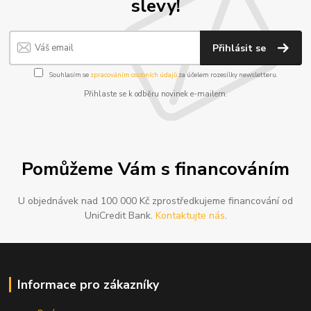
slevy!
Přihlásit se
Souhlasím se
zpracováním osobních údajů
za účelem rozesílky newsletteru.
Přihlaste se k odběru novinek e-mailem.
Pomůžeme Vám s financováním
U objednávek nad 100 000 Kč zprostředkujeme financování od
UniCredit Bank.
Kontaktujte nás
.
Informace pro zákazníky