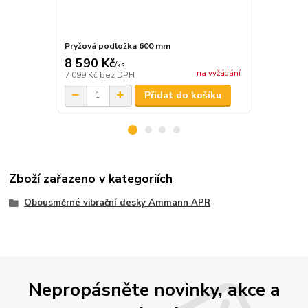
Pryžová podložka 600 mm
Počítadlo m
8 590 Kč
4 517 Kč
/
ks
na vyžádání
7 099 Kč
bez DPH
3 733 Kč
bez
Přidat do košíku
Zboží zařazeno v kategoriích
Obousměrné vibrační desky Ammann APR
Nepropásněte novinky, akce a