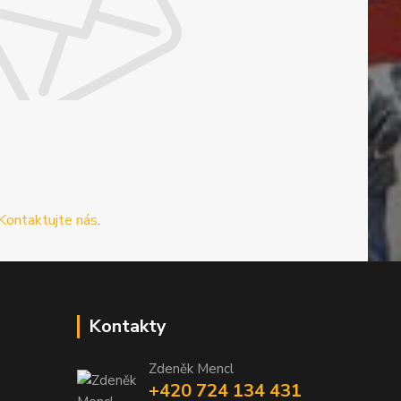
Kontaktujte nás
.
Kontakty
Zdeněk Mencl
+420 724 134 431