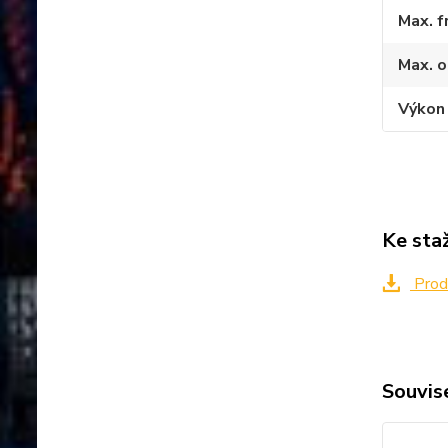
Max. f
Max. o
Výkon
Ke sta
Prod
Souvise