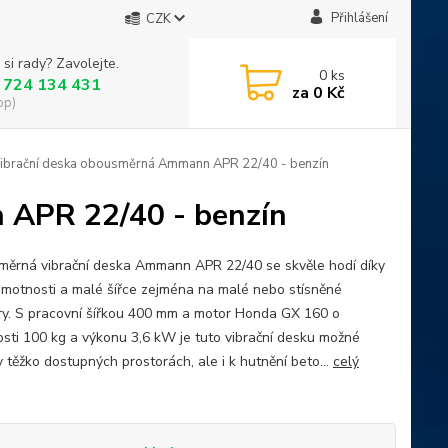
Přihlášení
CZK
 si rady? Zavolejte.
0
ks
 724 134 431
za
0 Kč
op)
ibrační deska obousměrná Ammann APR 22/40 - benzín
 APR 22/40 - benzín
ěrná vibrační deska Ammann APR 22/40 se skvěle hodí díky
hmotnosti a malé šířce zejména na malé nebo stísněné
ry. S pracovní šířkou 400 mm a motor Honda GX 160 o
sti 100 kg a výkonu 3,6 kW je tuto vibrační desku možné
v těžko dostupných prostorách, ale i k hutnění beto...
celý