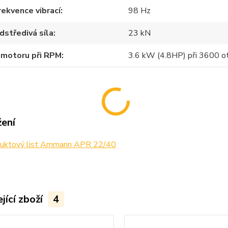
rekvence vibrací
98 Hz
dstředivá síla
23 kN
 motoru při RPM
3.6 kW (4.8HP) při 3600 ot
žení
uktový list Ammann APR 22/40
jící zboží
4