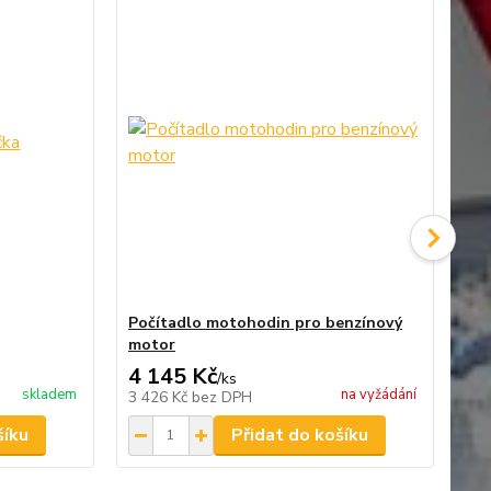
Počítadlo motohodin pro benzínový
Sa
motor
4 145 Kč
2 
/
ks
skladem
na vyžádání
3 426 Kč
bez DPH
1 
šíku
Přidat do košíku