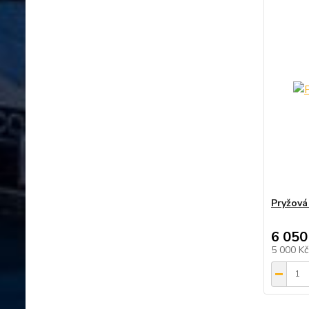
Pryžová
6 050
5 000 K