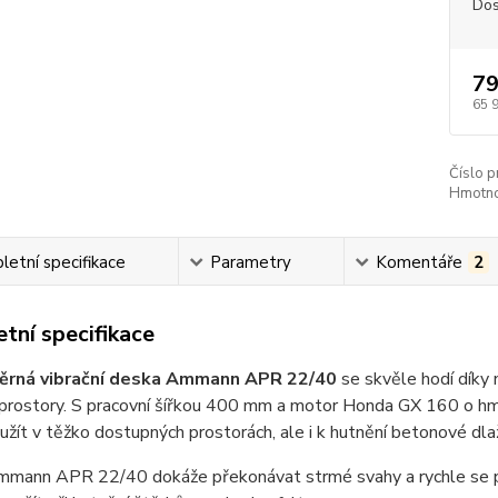
Dos
79
65 
Číslo p
Hmotnos
etní specifikace
Parametry
Komentáře
2
tní specifikace
rná vibrační deska Ammann APR 22/40
se skvěle hodí díky
 prostory. S pracovní šířkou 400 mm a motor Honda GX 160 o hm
žít v těžko dostupných prostorách, ale i k hutnění betonové dl
mann APR 22/40 dokáže překonávat strmé svahy a rychle se po