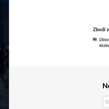
Zboží 
Obous
desk
N