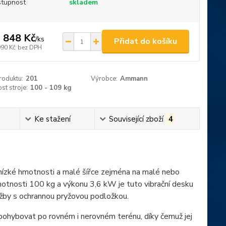
tupnost
skladem
 848 Kč
/
ks
Přidat do košíku
990 Kč
bez DPH
roduktu:
201
Výrobce:
Ammann
t stroje:
100 - 109 kg
Ke stažení
Související zboží
4
 nízké hmotnosti a malé šířce zejména na malé nebo
otnosti 100 kg a výkonu 3,6 kW je tuto vibrační desku
ažby s ochrannou pryžovou podložkou.
hybovat po rovném i nerovném terénu, díky čemuž jej