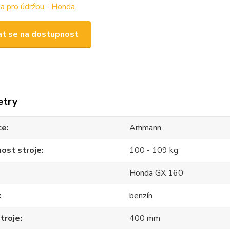
a pro údržbu - Honda
t se na dostupnost
etry
ce
Ammann
ost stroje
100 - 109 kg
Honda GX 160
benzín
stroje
400 mm