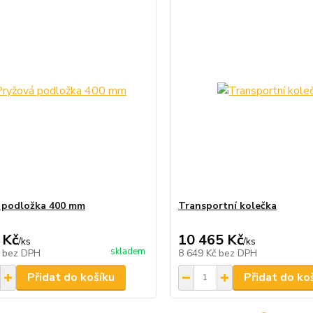
 podložka 400 mm
Transportní kolečka
 Kč
10 465 Kč
/
ks
/
ks
skladem
č
bez DPH
8 649 Kč
bez DPH
Přidat do košíku
Přidat do ko