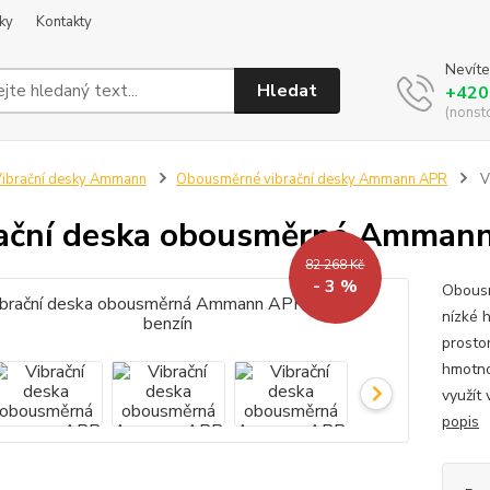
ky
Kontakty
Nevíte
Hledat
+420
(nonst
ibrační desky Ammann
Obousměrné vibrační desky Ammann APR
V
ační deska obousměrná Ammann
82 268 Kč
- 3 %
Obousm
nízké 
prosto
hmotno
využít 
popis