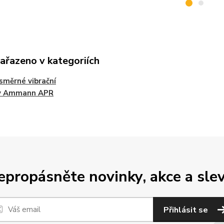
zařazeno v kategoriích
měrné vibrační
y Ammann APR
epropásněte novinky, akce a slev
Přihlásit se