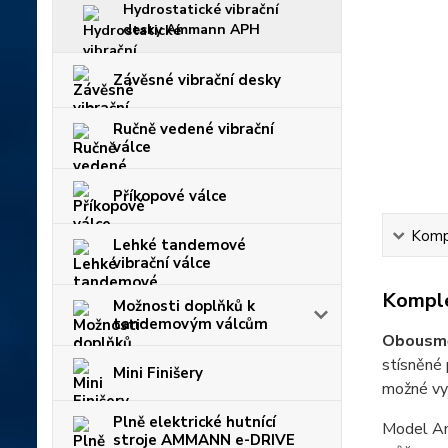
Hydrostatické vibrační
desky Ammann APH
Závěsné vibrační desky
Ručně vedené vibrační
válce
Příkopové válce
Kompl
Lehké tandemové
vibrační válce
Komple
Možnosti doplňků k
tandemovým válcům
Obousmě
stísněné
Mini Finišery
možné vyu
Plně elektrické hutnící
Model Am
stroje AMMANN e-DRIVE