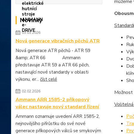
můžeme vy
Obousmě
Novinky
Standardn
03.03.2026
Pev
Nová generace vibračních pěchů ATR
Ruk
Nová generace ATR pěchů - ATR 59
Výk
&amp; ATR 66 Ammann
Dvo
představuje ATR 59 a ATR 66 pěch,
Dob
nastavující nové standardy v oblasti
klí
výkonu, er...
číst celé
Sho
02.02.2026
Možnost 
Ammann ARR 1585-2 příkopový
Volitelná
válec nastavuje nový standard řízení
Poč
Ammann oznamuje uvedení ARR 1585-2,
Tra
nejnovějšího přírůstku do své nové
Pry
generace příkopových válců se smykovým