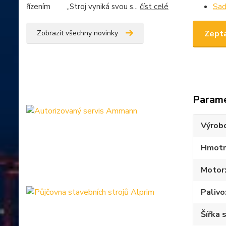
Sad
řízením „Stroj vyniká svou s...
číst celé
Zepta
Zobrazit všechny novinky
Param
Výrob
Hmotn
Motor
Palivo
Šířka 