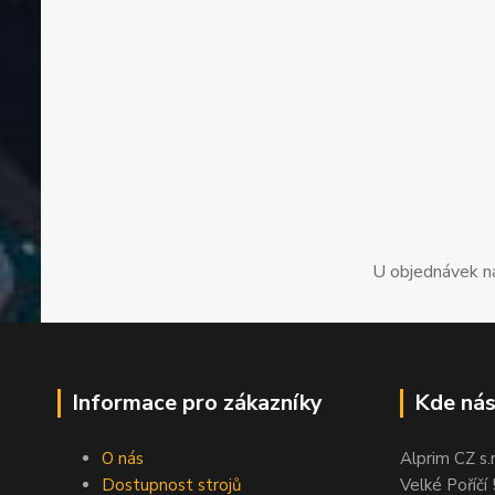
U objednávek n
Informace pro zákazníky
Kde nás
O nás
Alprim CZ s.r
Dostupnost strojů
Velké Poříčí