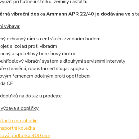
užít při hutnění štěrků, zeminy i asfaltu.
rná vibrační deska Ammann APR 22/40 je dodávána ve sta
í výbava:
ný ochranný rám s centrálním zvedacím bodem
ojeť s izolací proti vibracím
onný a spolehlivý benzínový motor
uhřídelový vibrační systém s dlouhými servisními intervaly
ře chráněná, robustní certrifugal spojka s
novým řemenem odolným proti opotřebení
da CE
doplňků na dotaz u prodejce:
 výbava a doplňky:
ítadlo motohodin
nsportní kolečka
žová podložka 400 mm