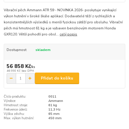
Vibrační pěch Ammann ATR 59 - NOVINKA 2026- poskytuje vynikající
výkon hutnění v široké škále aplikací. Dodavatelé těží z rychlejších a
konzistentnějších výsledků s menší fyzickou zátěží pro obsluhu. Vibrační
pěch má hmotnost 61 kg a je vybaven benzínovým motorem Honda
GXR120. Větší pohodlí pro obsl...
celý popis
Dostupnost
skladem
56 858 Kč
/
ks
46 990 Kč
bez DPH
Přidat do košíku
Číslo produktu:
0011
Výrobce:
Ammann
Hmotnost stroje:
61 kg
Frekvence úderů:
11,3 Hz
Výška zdvihu:
65 mm
Max. výkon hutnění:
450 mm