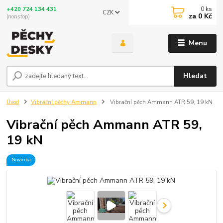
0
ks
+420 724 134 431
CZK
za
0 Kč
(nonstop)
Menu
Hledat
Úvod
Vibrační pěchy Ammann
Vibrační pěch Ammann ATR 59, 19 kN
Vibrační pěch Ammann ATR 59,
19 kN
Novinka