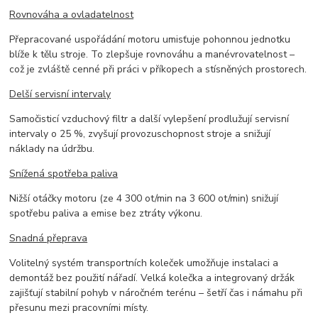
Rovnováha a ovladatelnost
Přepracované uspořádání motoru umisťuje pohonnou jednotku
blíže k tělu stroje. To zlepšuje rovnováhu a manévrovatelnost –
což je zvláště cenné při práci v příkopech a stísněných prostorech.
Delší servisní intervaly
Samočisticí vzduchový filtr a další vylepšení prodlužují servisní
intervaly o 25 %, zvyšují provozuschopnost stroje a snižují
náklady na údržbu.
Snížená spotřeba paliva
Nižší otáčky motoru (ze 4 300 ot/min na 3 600 ot/min) snižují
spotřebu paliva a emise bez ztráty výkonu.
Snadná přeprava
Volitelný systém transportních koleček umožňuje instalaci a
demontáž bez použití nářadí. Velká kolečka a integrovaný držák
zajišťují stabilní pohyb v náročném terénu – šetří čas i námahu při
přesunu mezi pracovními místy.