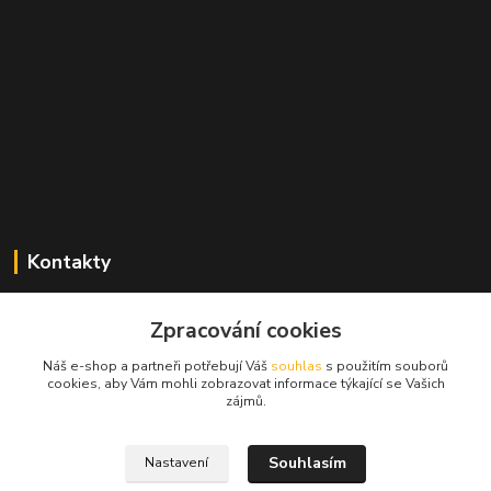
Kontakty
Zdeněk Mencl
Zpracování cookies
+420 724 134 431
(nonstop)
Náš e-shop a partneři potřebují Váš
souhlas
s použitím souborů
cookies, aby Vám mohli zobrazovat informace týkající se Vašich
prodej@alprim.cz
zájmů.
Souhlasím
Nastavení