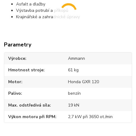
Asfalt a dlažby
Výstavba potrubí a příkopů
Krajinářské a zahradnické úpravy
Parametry
Výrobce
Ammann
Hmotnost stroje
61 kg
Motor
Honda GXR 120
Palivo
benzín
Max. odstředivá síla
19 kN
Výkon motoru při RPM
2,7 kW při 3650 ot./min