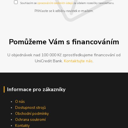
Souhlasím se
zpracováním osobních údajů
za účelem rozesílky newsletteru.
Přihlaste se k odběru novinek e-mailem.
Pomůžeme Vám s financováním
U objednávek nad 100 000 Kč zprostředkujeme financování od
UniCredit Bank.
Kontaktujte nás
.
Informace pro zákazníky
O nás
Dostupnost strojů
Obchodní podmínky
Ochrana soukromí
Kontakty