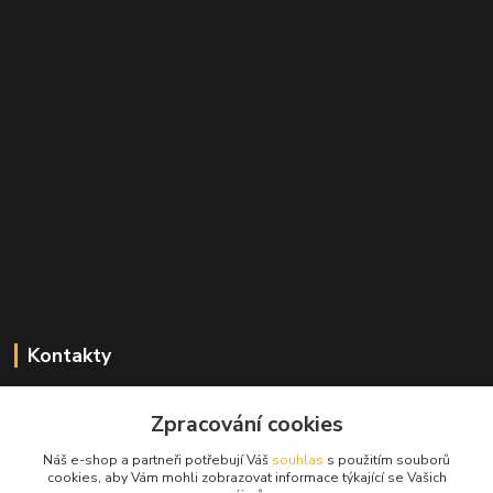
Kontakty
Zdeněk Mencl
Zpracování cookies
+420 724 134 431
(nonstop)
Náš e-shop a partneři potřebují Váš
souhlas
s použitím souborů
cookies, aby Vám mohli zobrazovat informace týkající se Vašich
prodej@alprim.cz