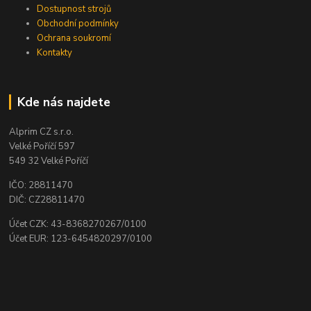
Dostupnost strojů
Obchodní podmínky
Ochrana soukromí
Kontakty
Kde nás najdete
Alprim CZ s.r.o.
Velké Poříčí 597
549 32 Velké Poříčí
IČO: 28811470
DIČ: CZ28811470
Účet CZK: 43-8368270267/0100
Účet EUR: 123-6454820297/0100