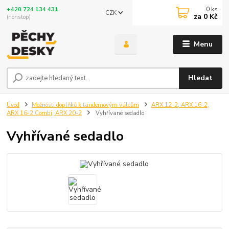
0
ks
+420 724 134 431
CZK
za
0 Kč
(nonstop)
Menu
Hledat
Úvod
Možnosti doplňků k tandemovým válcům
ARX 12-2, ARX 16-2,
ARX 16-2 Combi, ARX 20-2
Vyhřívané sedadlo
Vyhřívané sedadlo