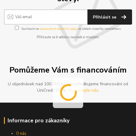
Přihlásit se
Souhlasím se
zpracováním osobních údajů
za účelem rozesílky newsletteru.
Přihlaste se k odběru novinek e-mailem.
Pomůžeme Vám s financováním
U objednávek nad 100 000 Kč zprostředkujeme financování od
UniCredit Bank.
Kontaktujte nás
.
Informace pro zákazníky
O nás