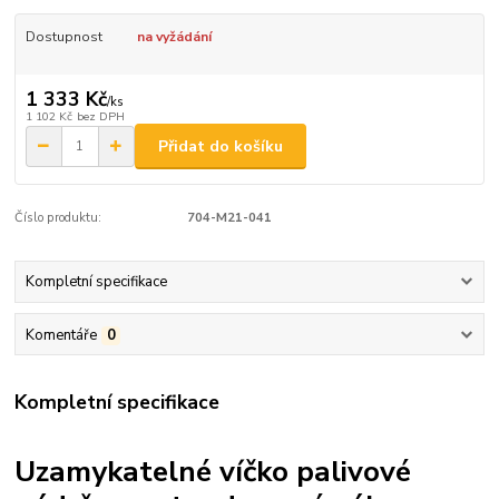
Dostupnost
na vyžádání
1 333 Kč
/
ks
1 102 Kč
bez DPH
Přidat do košíku
Číslo produktu:
704-M21-041
Kompletní specifikace
Komentáře
0
Kompletní specifikace
Uzamykatelné víčko palivové