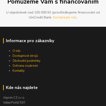
Pomůžeme Vám s financováním
U objednávek nad 100 000 Kč zprostředkujeme financování od
UniCredit Bank.
Kontaktujte nás
.
Informace pro zákazníky
O nás
Dostupnost strojů
Obchodní podmínky
Ochrana soukromí
Kontakty
Kde nás najdete
Alprim CZ s.r.o.
Velké Poříčí 597