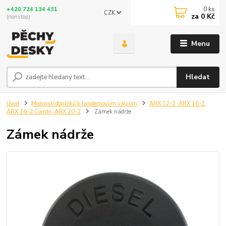
0
ks
+420 724 134 431
CZK
za
0 Kč
(nonstop)
Menu
Hledat
Úvod
Možnosti doplňků k tandemovým válcům
ARX 12-2, ARX 16-2,
ARX 16-2 Combi, ARX 20-2
Zámek nádrže
Zámek nádrže