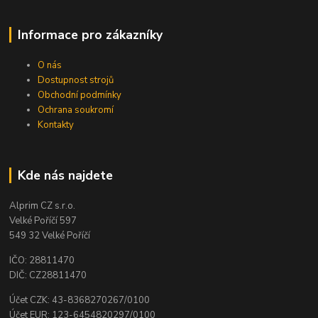
Informace pro zákazníky
O nás
Dostupnost strojů
Obchodní podmínky
Ochrana soukromí
Kontakty
Kde nás najdete
Alprim CZ s.r.o.
Velké Poříčí 597
549 32 Velké Poříčí
IČO: 28811470
DIČ: CZ28811470
Účet CZK: 43-8368270267/0100
Účet EUR: 123-6454820297/0100