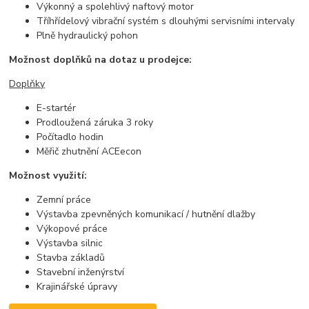
Výkonný a spolehlivý naftový motor
Tříhřídelový vibrační systém s dlouhými servisními intervaly
Plně hydraulický pohon
Možnost doplňků na dotaz u prodejce:
Doplňky
E-startér
Prodloužená záruka 3 roky
Počítadlo hodin
Měřič zhutnění ACEecon
Možnost využití:
Zemní práce
Výstavba zpevněných komunikací / hutnění dlažby
Výkopové práce
Výstavba silnic
Stavba základů
Stavební inženýrství
Krajinářské úpravy