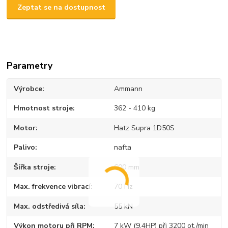
Zeptat se na dostupnost
Parametry
Výrobce
Ammann
Hmotnost stroje
362 - 410 kg
Motor
Hatz Supra 1D50S
Palivo
nafta
Šířka stroje
600 mm
Max. frekvence vibrací
70 Hz
Max. odstředivá síla
55 kN
Výkon motoru při RPM
7 kW (9.4HP) při 3200 ot./min