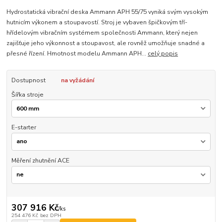
Hydrostatická vibrační deska Ammann APH 55/75 vyniká svým vysokým
hutnicím výkonem a stoupavostí. Stroj je vybaven špičkovým tří-
hřídelovým vibračním systémem společnosti Ammann, který nejen
zajišťuje jeho výkonnost a stoupavost, ale rovněž umožňuje snadné a
přesné řízení. Hmotnost modelu Ammann APH...
celý popis
Dostupnost
na vyžádání
Šířka stroje
E-starter
Měření zhutnění ACE
307 916 Kč
/
ks
254 476 Kč
bez DPH