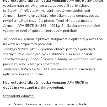
Hydrostatická vibrační deska Ammann APH 55/75
vyniká svým
vysokým hutnicím výkonem a stoupavostí. Stroj je vybaven
špičkovým tří-hřídelovým vibračním systémem společnosti
Ammann, který nejen zajišťuje jeho výkonnost a stoupavost, ale
rovněž umožňuje snadné a přesné řízení. Hmotnost modelu
Ammann APH 55/75 činí 362 - 420 kg. S několika prvky volitelné
výbavy lze stroj přizpůsobit konkrétním potřebám.
Tří-hřídelový systém
-
Špičková stoupavost a optimální provoz i na
mokrém a kompaktním podkladu.
Vynikající hutnicí výkon
-
Výkonná vibrační jednotka generující
značný hutnicí výkon pro rychlé zhutnění a souvislé pokrytí.
Plně hydraulický pohon
-
Špičkové ovládání ve své třídě s vysokou
přesností, a to i v těsných prostorách.
Inteligentní hutnicí systém ACE
-
Výjimečný nástroj umožňující
optimální účinnost hutnění.
Hydrostatická vibrační deska Ammann APH 55/75 je
dodávána ve standardním provedení.
Standardní vybavení
Pevný ochranný rám s centrálním zvedacím bodem