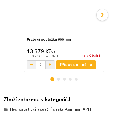
Pryžová podložka 600 mm
Pryžová pod
13 379 Kč
13 971 
/
ks
na vyžádání
11 057 Kč
bez DPH
11 546 Kč
be
Přidat do košíku
Zboží zařazeno v kategoriích
Hydrostatické vibrační desky Ammann APH