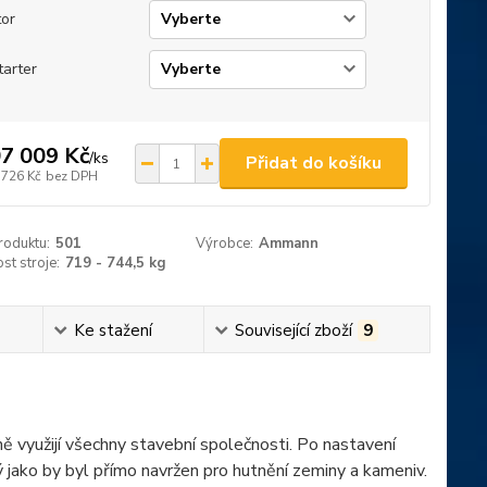
or
tarter
7 009 Kč
/
ks
Přidat do košíku
 726 Kč
bez DPH
roduktu:
501
Výrobce:
Ammann
t stroje:
719 - 744,5 kg
Ke stažení
Související zboží
9
ě využijí všechny stavební společnosti. Po nastavení
ý jako by byl přímo navržen pro hutnění zeminy a kameniv.