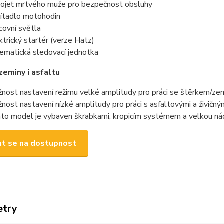
ojeť mrtvého muže pro bezpečnost obsluhy
ítadlo motohodin
covní světla
ktrický startér (verze Hatz)
ematická sledovací jednotka
zeminy i asfaltu
nost nastavení režimu velké amplitudy pro práci se štěrkem/ze
nost nastavení nízké amplitudy pro práci s asfaltovými a živičným
to model je vybaven škrabkami, kropicím systémem a velkou nádrž
t se na dostupnost
etry