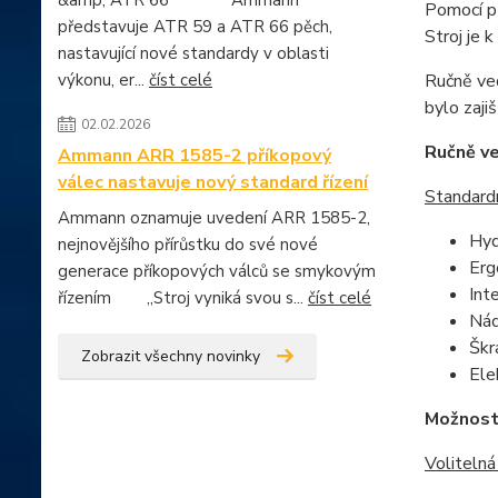
&amp; ATR 66 Ammann
Pomocí př
představuje ATR 59 a ATR 66 pěch,
Stroj je 
nastavující nové standardy v oblasti
výkonu, er...
číst celé
Ručně ve
bylo zajiš
02.02.2026
Ručně v
Ammann ARR 1585-2 příkopový
válec nastavuje nový standard řízení
Standard
Ammann oznamuje uvedení ARR 1585-2,
Hyd
nejnovějšího přírůstku do své nové
Erg
generace příkopových válců se smykovým
Int
řízením „Stroj vyniká svou s...
číst celé
Nád
Škr
Zobrazit všechny novinky
Ele
Možnost 
Volitelná