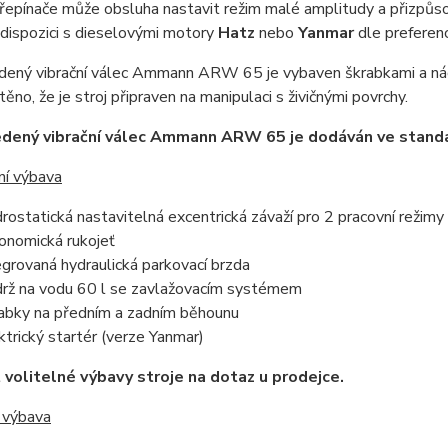
epínače může obsluha nastavit režim malé amplitudy a přizpůsobi
k dispozici s dieselovými motory
Hatz
nebo
Yanmar
dle preferen
dený vibrační válec Ammann ARW 65 je vybaven škrabkami a nádr
těno, že je stroj připraven na manipulaci s živičnými povrchy.
edený vibrační válec Ammann ARW 65 je dodáván ve standa
ní výbava
rostatická nastavitelná excentrická závaží pro 2 pracovní režimy
onomická rukojeť
egrovaná hydraulická parkovací brzda
rž na vodu 60 l se zavlažovacím systémem
abky na předním a zadním běhounu
ktrický startér (verze Yanmar)
volitelné výbavy stroje na dotaz u prodejce.
 výbava