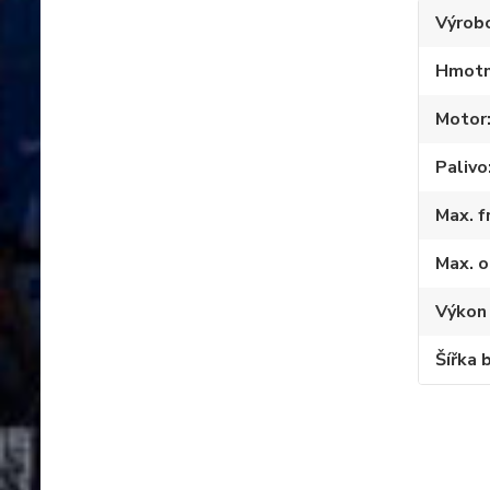
Výrob
Hmotn
Motor
Palivo
Max. f
Max. o
Výkon
Šířka 