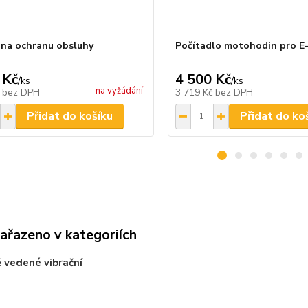
 na ochranu obsluhy
Počítadlo motohodin pro E-
 Kč
4 500 Kč
/
ks
/
ks
na vyžádání
č
bez DPH
3 719 Kč
bez DPH
Přidat do košíku
Přidat do ko
zařazeno v kategoriích
 vedené vibrační