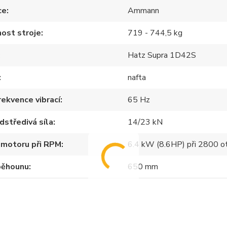
ce
Ammann
ost stroje
719 - 744,5 kg
Hatz Supra 1D42S
nafta
rekvence vibrací
65 Hz
dstředivá síla
14/23 kN
 motoru při RPM
6.4 kW (8.6HP) při 2800 ot
běhounu
650 mm