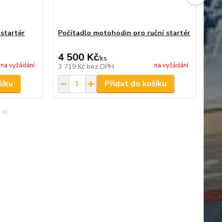
startér
Počítadlo motohodin pro ruční startér
Za
4 500 Kč
4 
/
ks
na vyžádání
na vyžádání
3 719 Kč
bez DPH
3 
šíku
Přidat do košíku