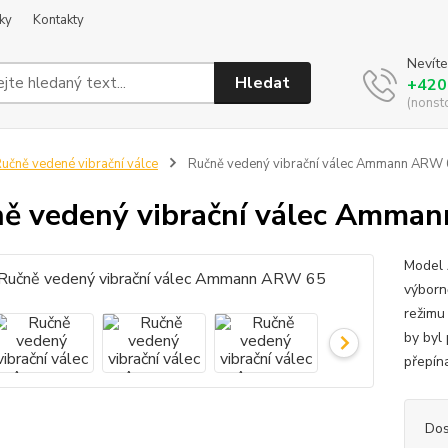
ky
Kontakty
Nevíte
Hledat
+420
(nonst
učně vedené vibrační válce
Ručně vedený vibrační válec Ammann ARW
ě vedený vibrační válec Amma
Model 
výborn
režimu 
by byl
přepín
Dos