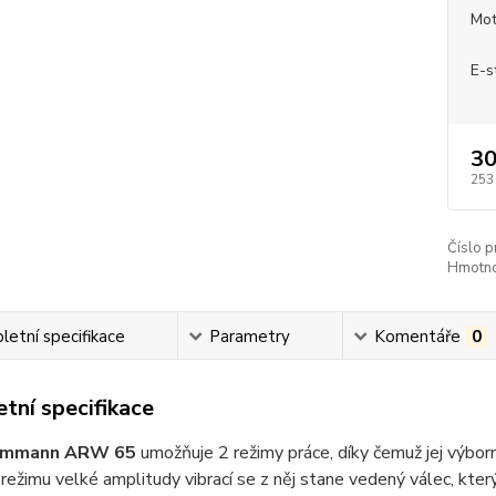
Mot
E-s
30
253
Číslo p
Hmotnos
etní specifikace
Parametry
Komentáře
0
tní specifikace
Ammann ARW 65
umožňuje 2 režimy práce, díky čemuž jej výborn
 režimu velké amplitudy vibrací se z něj stane vedený válec, kter