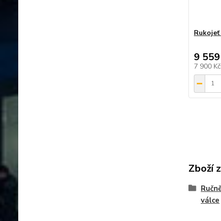
Rukojeť
9 559
7 900 K
Zboží 
Ručně
válce