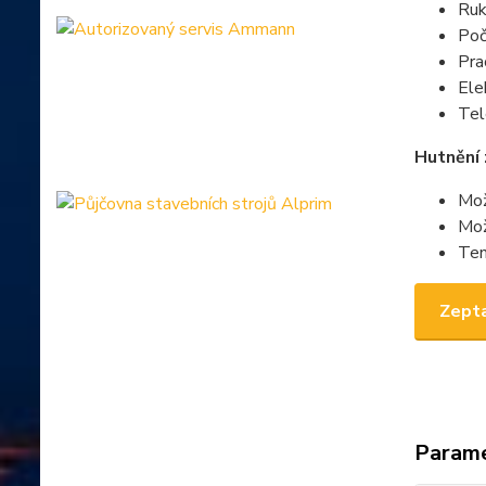
Ruk
Poč
Pra
Ele
Tel
Hutnění 
Mož
Mož
Ten
Zepta
Param