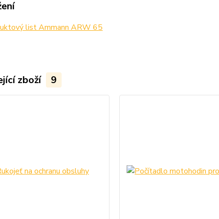
žení
uktový list Ammann ARW 65
jící zboží
9