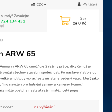
Přihlášení
CZK
 si rady? Zavolejte.
0
ks
 724 134 431
za
0 Kč
op)
 65
nn ARW 65
Ammann ARW 65 umožňuje 2 režimy práce, díky čemuž jej
ě využijí všechny stavební společnosti. Po nastavení stroje do
velké amplitudy vibrací se z něj stane vedený válec, který jako
 přímo navržen pro hutnění zeminy a kameniv. Pomocí
ače může obsluha nastavit režim malé...
celý popis
tupnost
na vyžádání