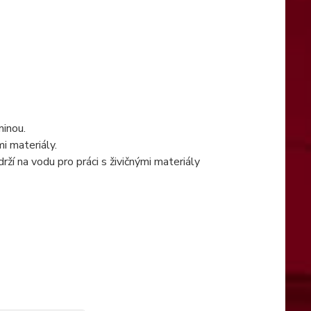
minou.
i materiály.
í na vodu pro práci s živičnými materiály