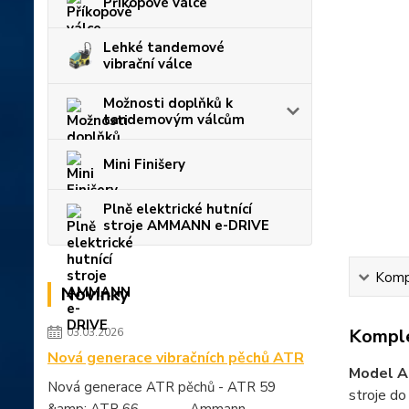
Příkopové válce
Lehké tandemové
vibrační válce
Možnosti doplňků k
tandemovým válcům
Mini Finišery
Plně elektrické hutnící
stroje AMMANN e-DRIVE
Kompl
Novinky
Komple
03.03.2026
Nová generace vibračních pěchů ATR
Model 
Nová generace ATR pěchů - ATR 59
stroje do