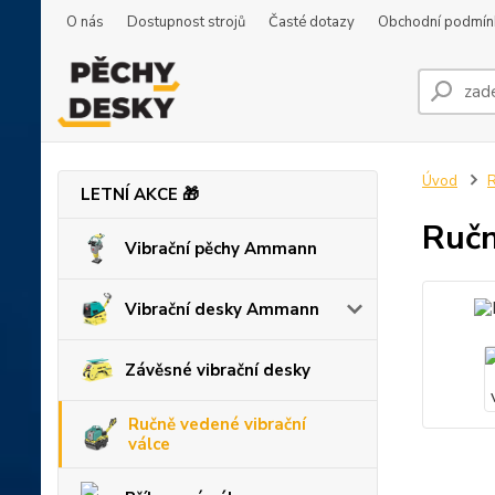
O nás
Dostupnost strojů
Časté dotazy
Obchodní podmín
Úvod
R
LETNÍ AKCE 🎁
Ručn
Vibrační pěchy Ammann
Vibrační desky Ammann
Závěsné vibrační desky
Ručně vedené vibrační
válce