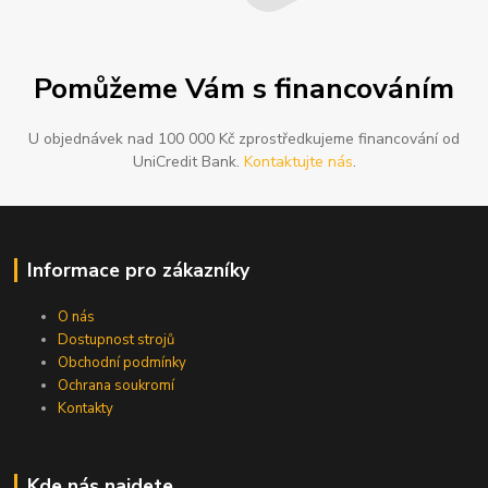
Pomůžeme Vám s financováním
U objednávek nad 100 000 Kč zprostředkujeme financování od
UniCredit Bank.
Kontaktujte nás
.
Informace pro zákazníky
O nás
Dostupnost strojů
Obchodní podmínky
Ochrana soukromí
Kontakty
Kde nás najdete