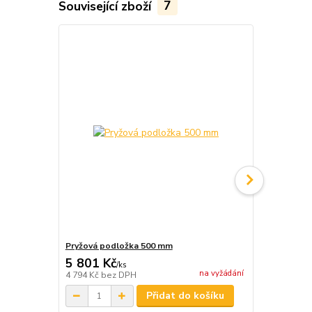
Související zboží
7
Pryžová podložka 500 mm
Transportní
5 801 Kč
3 873 Kč
/
ks
na vyžádání
4 794 Kč
bez DPH
3 201 Kč
bez
Přidat do košíku