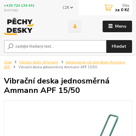
0
ks
+420 724 134 431
CZK
za
0 Kč
(nonstop)
Menu
Hledat
Úvod
Vibrační desky Ammann
Jednosměrné vibrační desky Ammann
APF
Vibrační deska jednosměrná Ammann APF 15/50
Vibrační deska jednosměrná
Ammann APF 15/50