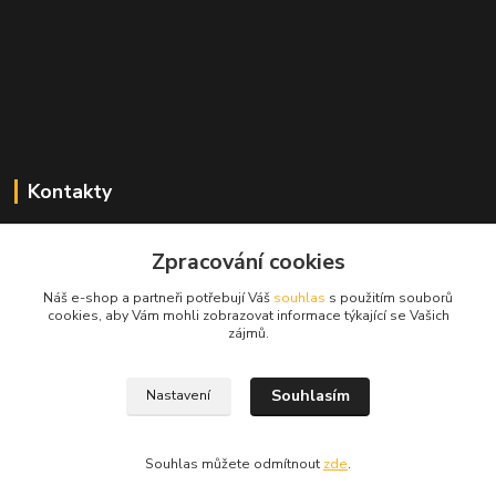
Kontakty
Zdeněk Mencl
Zpracování cookies
+420 724 134 431
(nonstop)
Náš e-shop a partneři potřebují Váš
souhlas
s použitím souborů
cookies, aby Vám mohli zobrazovat informace týkající se Vašich
prodej@alprim.cz
zájmů.
Souhlasím
Nastavení
Souhlas můžete odmítnout
zde
.
Vytvořeno na
Eshop-rychle.cz