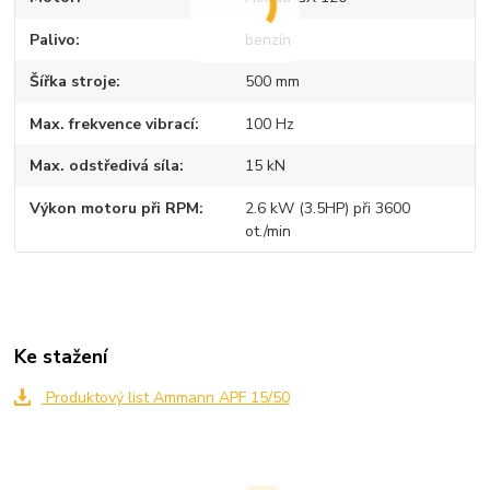
Palivo
benzín
Šířka stroje
500 mm
Max. frekvence vibrací
100 Hz
Max. odstředivá síla
15 kN
Výkon motoru při RPM
2.6 kW (3.5HP) při 3600
ot./min
Ke stažení
Produktový list Ammann APF 15/50