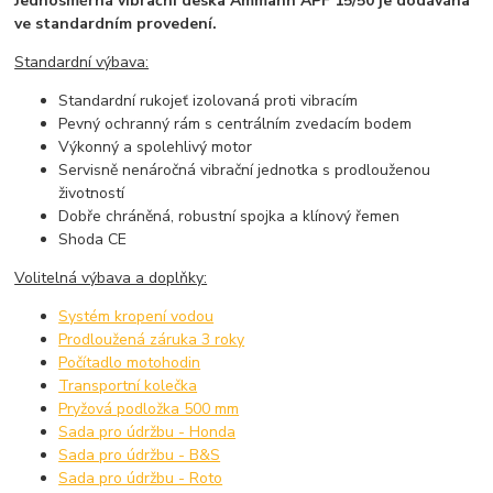
Jednosměrná vibrační deska Ammann APF 15/50 je dodávána
ve standardním provedení.
Standardní výbava:
Standardní rukojeť izolovaná proti vibracím
Pevný ochranný rám s centrálním zvedacím bodem
Výkonný a spolehlivý motor
Servisně nenáročná vibrační jednotka s prodlouženou
životností
Dobře chráněná, robustní spojka a klínový řemen
Shoda CE
Volitelná výbava a doplňky:
Systém kropení vodou
Prodloužená záruka 3 roky
Počítadlo motohodin
Transportní kolečka
Pryžová podložka 500 mm
Sada pro údržbu - Honda
Sada pro údržbu - B&S
Sada pro údržbu - Roto