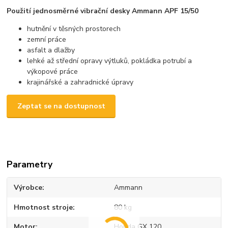
Použití jednosměrné vibrační desky Ammann APF 15/50
hutnění v těsných prostorech
zemní práce
asfalt a dlažby
lehké až střední opravy výtluků, pokládka potrubí a
výkopové práce
krajinářské a zahradnické úpravy
Zeptat se na dostupnost
Parametry
Výrobce
Ammann
Hmotnost stroje
80 kg
Motor
Honda GX 120